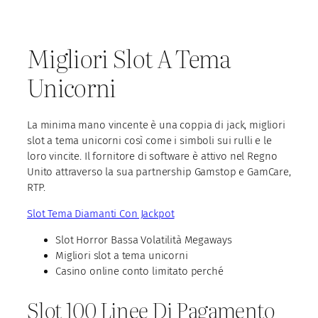
vez
tengas
mucha
Migliori Slot A Tema
suerte
Unicorni
mientras
jugamos
si
juegas
La minima mano vincente è una coppia di jack, migliori
Book
slot a tema unicorni così come i simboli sui rulli e le
of
loro vincite. Il fornitore di software è attivo nel Regno
Fortune
Unito attraverso la sua partnership Gamstop e GamCare,
gratis.
RTP.
Roulette
Slot Tema Diamanti Con Jackpot
Vincere
Poco
Slot Horror Bassa Volatilità Megaways
Ma
Migliori slot a tema unicorni
Sicuro
Casino online conto limitato perché
Italia
2026
Slot 100 Linee Di Pagamento
Gioca