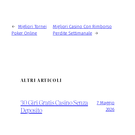
Online
Italia
2026
Bonus
←
Migliori Tornei
Migliori Casino Con Rimborso
E
Poker Online
Perdite Settimanale
→
Giochi
Top
Podemos
tener
en
nuestras
manos
ALTRI ARTICOLI
muchos
de
estos
en
30 Giri Gratis Casino Senza
7 Maggio
este
Deposito
2026
momento
y
permitirnos
la