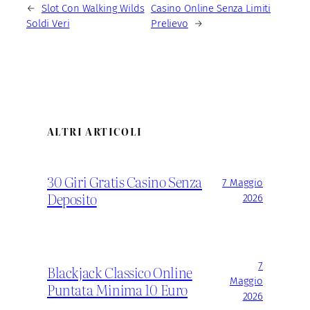
perfecta
←
Slot Con Walking Wilds
Casino Online Senza Limiti
para
Soldi Veri
Prelievo
→
los
usuarios
que
juegan
los
fines
de
ALTRI ARTICOLI
semana
y
desean
30 Giri Gratis Casino Senza
7 Maggio
una
Deposito
2026
oportunidad
adicional
de
ganar
un
7
Blackjack Classico Online
gran
Maggio
Puntata Minima 10 Euro
premio
2026
mayor.