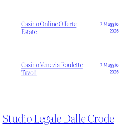
Lista
Giochi
Vlt
Casino Online Offerte
7 Maggio
Italia
Estate
2026
2026
Bonus
E
Giochi
Top
Casino Venezia Roulette
7 Maggio
Todos
Tavoli
2026
los
cuatro
enlaces
principales
pagados
por
Studio Legale Dalle Crode
Google
por
los
anunciantes