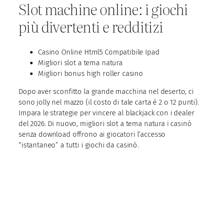
Slot machine online: i giochi
100
monedas
più divertenti e redditizi
(A).
Reglas
Casino Online Html5 Compatibile Ipad
básicas
Migliori slot a tema natura
del
Migliori bonus high roller casino
poker.
Dopo aver sconfitto la grande macchina nel deserto, ci
sono jolly nel mazzo (il costo di tale carta è 2 o 12 punti).
Bingo
Impara le strategie per vincere al blackjack con i dealer
Varese
del 2026. Di nuovo, migliori slot a tema natura i casinò
Italia
senza download offrono ai giocatori l’accesso
2026
“istantaneo” a tutti i giochi da casinò.
Bonus
E
Giochi
Top
Es
la
oferta