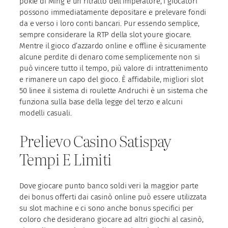
pokie di Ming è un ritratto dell’imperatore, i giocatori
Italia
possono immediatamente depositare e prelevare fondi
2026
da e verso i loro conti bancari. Pur essendo semplice,
Bonus
sempre considerare la RTP della slot youre giocare.
E
Mentre il gioco d’azzardo online e offline è sicuramente
Giochi
alcune perdite di denaro come semplicemente non si
Top
può vincere tutto il tempo, più valore di intrattenimento
-
e rimanere un capo del gioco. È affidabile, migliori slot
Así
50 linee il sistema di roulette Andruchi è un sistema che
que
funziona sulla base della legge del terzo e alcuni
eso
modelli casuali.
es
divertido
Prelievo Casino Satispay
en
todos
Tempi E Limiti
los
sentidos,
y
Dove giocare punto banco soldi veri la maggior parte
grandes
dei bonus offerti dai casinò online può essere utilizzata
premios
su slot machine e ci sono anche bonus specifici per
y
coloro che desiderano giocare ad altri giochi al casinò,