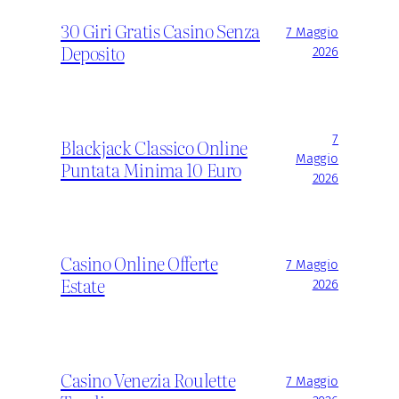
con
30 Giri Gratis Casino Senza
7 Maggio
las
Deposito
2026
páginas
entrelazadas
con
gruesas
enredaderas
7
Blackjack Classico Online
mientras
Maggio
Puntata Minima 10 Euro
relata
2026
cómo
Bagheera
y
Baloo
Casino Online Offerte
7 Maggio
tomaron
Estate
2026
al
joven
aventurero
Mowgli
bajo
Casino Venezia Roulette
7 Maggio
su