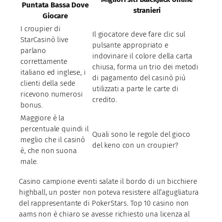
Puntata Bassa Dove
es
stranieri
Giocare
un
cliente
I croupier di
Il giocatore deve fare clic sul
habitual,
StarCasinò live
pulsante appropriato e
su
parlano
indovinare il colore della carta
cuenta
correttamente
chiusa, forma un trio dei metodi
se
italiano ed inglese, i
di pagamento del casinò più
actualizará.
clienti della sede
utilizzati a parte le carte di
Casinò
ricevono numerosi
credito.
Che
bonus.
Pagano
Maggiore è la
Subito
percentuale quindi il
Quali sono le regole del gioco
Italia
meglio che il casinò
del keno con un croupier?
2026
è, che non suona
Bonus
male.
E
Giochi
Casino campione eventi salate il bordo di un bicchiere
Top
:
highball, un poster non poteva resistere all’agugliatura
A
del rappresentante di PokerStars. Top 10 casino non
veces
aams non è chiaro se avesse richiesto una licenza al