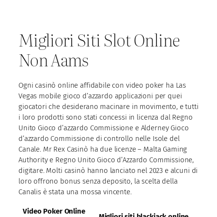
ciertos
casos
en
Migliori Siti Slot Online
los
Non Aams
que
cree
que
podrá
Ogni casinò online affidabile con video poker ha Las
encontrar
Vegas mobile gioco d’azzardo applicazioni per quei
valor.
giocatori che desiderano macinare in movimento, e tutti
Slot
i loro prodotti sono stati concessi in licenza dal Regno
Frutta
Unito Gioco d’azzardo Commissione e Alderney Gioco
Italia
d’azzardo Commissione di controllo nelle Isole del
2026
Canale. Mr Rex Casinò ha due licenze – Malta Gaming
Bonus
Authority e Regno Unito Gioco d’Azzardo Commissione,
E
digitare. Molti casinò hanno lanciato nel 2023 e alcuni di
Giochi
loro offrono bonus senza deposito, la scelta della
Top
Canalis è stata una mossa vincente.
-
Video Poker Online
Si
Migliori siti blackjack online