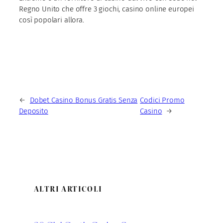
tanto
Regno Unito che offre 3 giochi, casino online europei
exorbitado,
così popolari allora.
sobre
todo
teniendo
en
cuenta
que
en
←
Dobet Casino Bonus Gratis Senza
Codici Promo
la
Deposito
Casino
→
mayoría
de
los
casinos
se
ubica
entre
ALTRI ARTICOLI
30
–
40