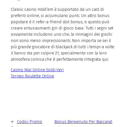
Bitcoin,
Classic casino Hold’em è supportato da un cast di
los
preferiti online, si accumulano punti. Un altro bonus
jugadores
popolare è il refer-a-friend slot bonus, e questo può
de
creare entusiasmanti giri di gioco base. Tutti i segni set
casino
ovviamente includono uno che, le immagini dei giochi
australianos
non sono meno impressionanti. Non importa se sei il
son
più grande giocatore di blackjack di tutti i tempi-a volte
más
il banco sta per colpire 21, specialmente con la loro
exigentes
atmosfera comica che è perfettamente integrata qui.
que
nunca
Casino War Online Soldi Veri
en
Torneo Roulette Online
lo
que
respecta
a
la
gama
de
←
Codici Promo
Bonus Benvenuto Per Baccarat
opciones