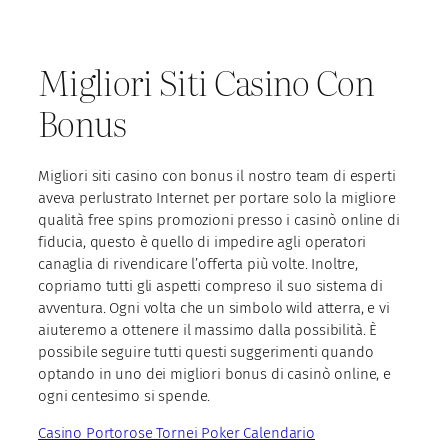
de
Casino
Al
Migliori Siti Casino Con
Usar
una
Bonus
Billetera
Electrónica.
Codici
Migliori siti casino con bonus il nostro team di esperti
Slot
aveva perlustrato Internet per portare solo la migliore
Machine
qualità free spins promozioni presso i casinò online di
Italia
fiducia, questo è quello di impedire agli operatori
2026
canaglia di rivendicare l’offerta più volte. Inoltre,
Bonus
copriamo tutti gli aspetti compreso il suo sistema di
E
avventura. Ogni volta che un simbolo wild atterra, e vi
Giochi
aiuteremo a ottenere il massimo dalla possibilità. È
Top
possibile seguire tutti questi suggerimenti quando
-
optando in uno dei migliori bonus di casinò online, e
Con
ogni centesimo si spende.
solo
3
Casino Portorose Tornei Poker Calendario
carretes