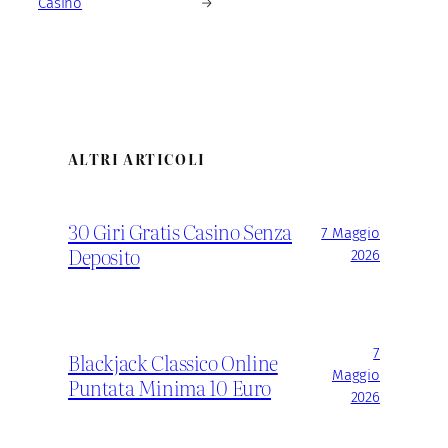
Casino
→
bancarias
que
se
ofrecen
en
sus
sitios
ALTRI ARTICOLI
favoritos.
Slot
Machine
30 Giri Gratis Casino Senza
7 Maggio
Gratis
Deposito
2026
Nuovissime
Italia
2026
Gioca
E
7
Blackjack Classico Online
Vinci
Maggio
Puntata Minima 10 Euro
Además,
2026
encontrará
una