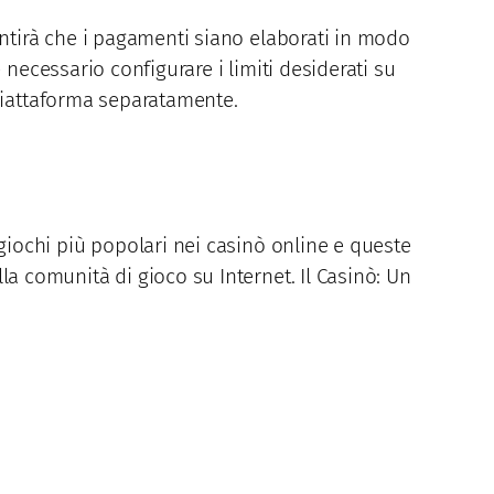
ntirà che i pagamenti siano elaborati in modo
è necessario configurare i limiti desiderati su
piattaforma separatamente.
i giochi più popolari nei casinò online e queste
lla comunità di gioco su Internet. Il Casinò: Un