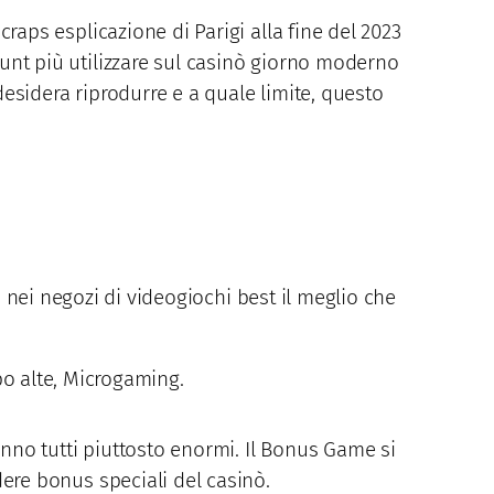
craps esplicazione di Parigi alla fine del 2023
ount più utilizzare sul casinò giorno moderno
desidera riprodurre e a quale limite, questo
 nei negozi di videogiochi best il meglio che
po alte, Microgaming.
anno tutti piuttosto enormi. Il Bonus Game si
dere bonus speciali del casinò.