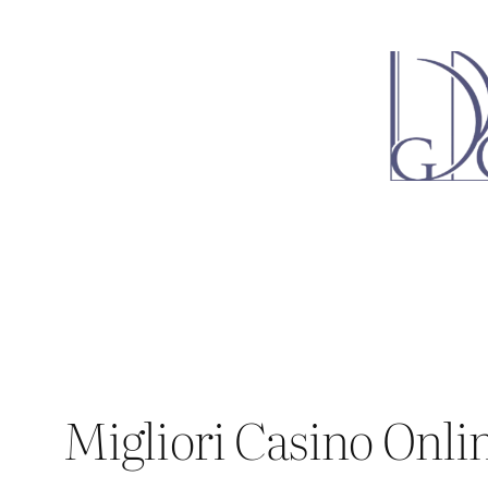
Vai
Cuantas
al
contenuto
formas
hay
de
jugar
poker.
Winhub
Casino
I
Migliori
Migliori Casino Onlin
Casinò
Online