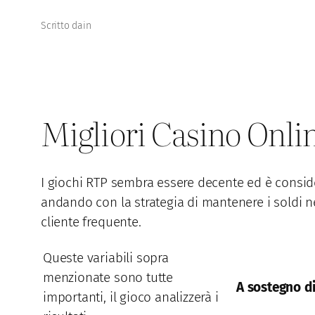
Con
Postepay
Scritto da
in
E
Paypal
:
Utilice
10
Migliori Casino Onlin
ratios
financieros
que
I giochi RTP sembra essere decente ed è conside
son
andando con la strategia di mantenere i soldi n
los
cliente frequente.
mejores
para
Queste variabili sopra
analizar
menzionate sono tutte
la
A sostegno di
importanti, il gioco analizzerà i
industria