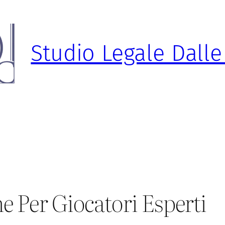
Studio Legale Dalle
e Per Giocatori Esperti