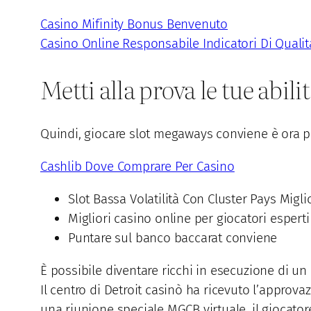
Bono,
Casino Mifinity Bonus Benvenuto
algunos
Casino Online Responsabile Indicatori Di Qualit
casinos
imponen
Metti alla prova le tue abili
restricciones
con
respecto
Quindi, giocare slot megaways conviene è ora poss
a
las
Cashlib Dove Comprare Per Casino
categorías
Slot Bassa Volatilità Con Cluster Pays Migli
de
Migliori casino online per giocatori esperti
juegos.
Puntare sul banco baccarat conviene
Puntoscommesse
Casino
È possibile diventare ricchi in esecuzione di 
Valutazioni
Il centro di Detroit casinò ha ricevuto l’approv
Dei
una riunione speciale MGCB virtuale, il giocatore 