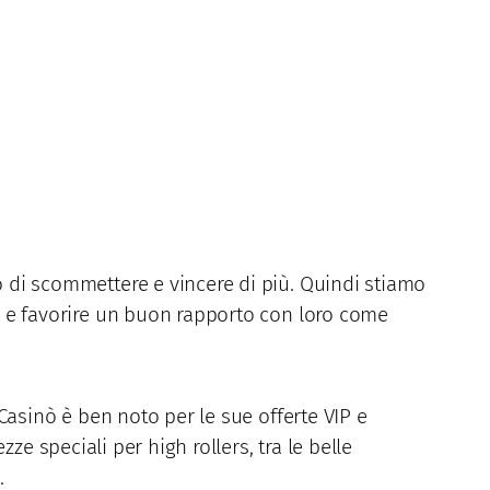
o di scommettere e vincere di più. Quindi stiamo
ca e favorire un buon rapporto con loro come
asinò è ben noto per le sue offerte VIP e
ezze speciali per high rollers, tra le belle
.