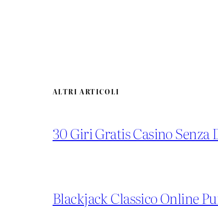
la
vida
cuando
el
mismo
Partido
Popular
ALTRI ARTICOLI
comenzaba
la
recopilación
30 Giri Gratis Casino Senza 
de
currículos
para
las
Blackjack Classico Online P
futuras
ofertas