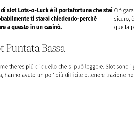
di slot Lots-o-Luck è il portafortuna che stai
Ciò gara
obabilmente ti starai chiedendo-perché
sicuro, 
are a questo in un casinò.
quella 
t Puntata Bassa
come theres più di quello che si può leggere. Slot sono 
, hanno avuto un po ‘ più difficile ottenere trazione ne