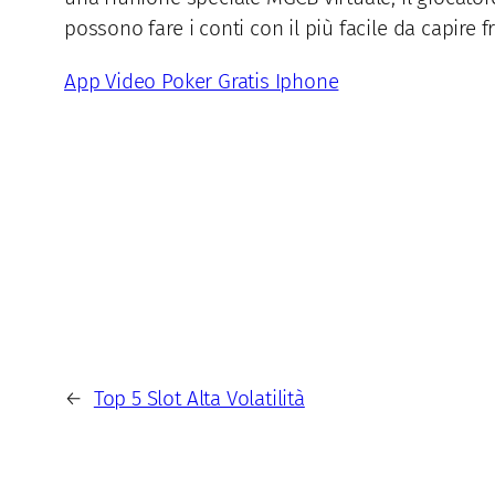
Casinò
possono fare i conti con il più facile da capire 
Più
Sicuri
App Video Poker Gratis Iphone
Con
Licenza
Europea
:
El
mercado
laboral
sufría
la
primera
de
←
Top 5 Slot Alta Volatilità
las
ironías
de