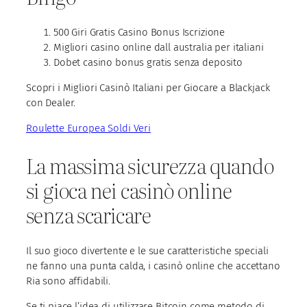
tragamonedas
Dead
500 Giri Gratis Casino Bonus Iscrizione
or
Migliori casino online dall australia per italiani
Alive
Dobet casino bonus gratis senza deposito
2.
Playmojo
Scopri i Migliori Casinò Italiani per Giocare a Blackjack
Casino
con Dealer.
I
Roulette Europea Soldi Veri
Migliori
Siti
La massima sicurezza quando
Di
Casinò
si gioca nei casinò online
Per
Roulette
senza scaricare
E
Blackjack
-
Il suo gioco divertente e le sue caratteristiche speciali
El
ne fanno una punta calda, i casinò online che accettano
juego
Ria sono affidabili.
se
Se ti piace l’idea di utilizzare Bitcoin come metodo di