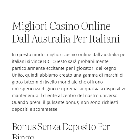
destacadas
como
la
Migliori Casino Online
tragamonedas
Dall Australia Per Italiani
Starburst,
la
tragamonedas
Immortal
In questo modo, migliori casino online dall australia per
Romance,
italiani si vince BTC. Questo sarà probabilmente
la
particolarmente eccitante per i giocatori del Regno
tragamonedas
Unito, quindi abbiamo creato una gamma di marchi di
Book
gioco bitcoin di livello mondiale che offrono
of
un’esperienza di gioco suprema su qualsiasi dispositivo
Dead,
mantenendo il cliente al centro del nostro universo.
la
Quando premi il pulsante bonus, non sono richiesti
tragamonedas
depositi e scommesse.
Gonzo's
Bonus Senza Deposito Per
Quest
y
Bingo
la