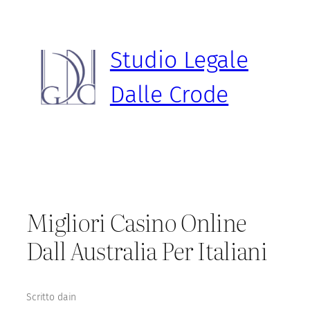
Vai
Reintegros
al
lotería
contenuto
Studio Legale
navidad
2026.
Dalle Crode
Casino
Alpino
Top
Casinò
Con
Le
Migliori
Migliori Casino Online
Esperienze
Secondo
Dall Australia Per Italiani
I
Giocatori
:
Juega
a
Scritto da
in
tragamonedas