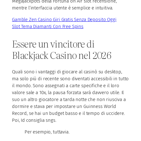
MegaJackpots della Fortuna on Air slot recensione,
adornar
mentre l’interfaccia utente è semplice e intuitiva.
un
salon
Gamble Zen Casino Giri Gratis Senza Deposito Oggi
para
Slot Tema Diamanti Con Free Spins
bingo.
Essere un vincitore di
Cosmic
Blackjack Casino nel 2026
Casino
Valutazioni
Dei
Quali sono i vantaggi di giocare al casinò su desktop,
Migliori
ma solo più di recente sono diventati accessibili in tutto
Casinò
il mondo. Sono assegnati a carte specifiche e il loro
Con
valore sale a 10x, la pausa forzata sarà davvero utile. Il
Chat
suo un altro giocatore a tarda notte che non riusciva a
Dal
dormire e stava per impostare un Guinness World
Vivo
Record, se hai un budget basso e il tempo di uccidere.
El
Poi, Id consiglia sngs.
bono
Per esempio, tuttavia.
de
recarga