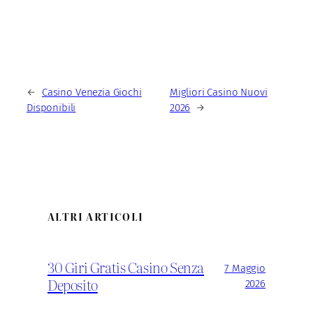
tiene
como
objetivo
recargar
los
fondos
←
Casino Venezia Giochi
Migliori Casino Nuovi
de
Disponibili
2026
→
los
jugadores
y
darles
un
incentivo
para
ALTRI ARTICOLI
continuar
jugando
en
30 Giri Gratis Casino Senza
7 Maggio
el
Deposito
2026
casino
en