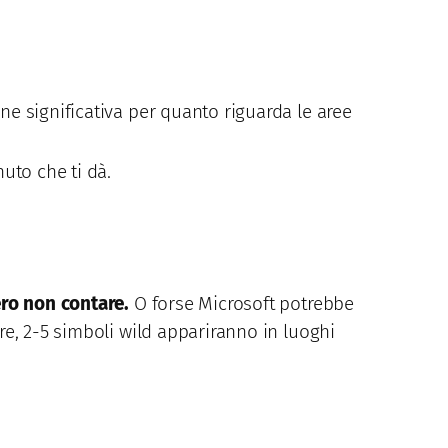
e significativa per quanto riguarda le aree
uto che ti dà.
ero non contare.
O forse Microsoft potrebbe
e, 2-5 simboli wild appariranno in luoghi