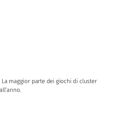
 La maggior parte dei giochi di cluster
all’anno.