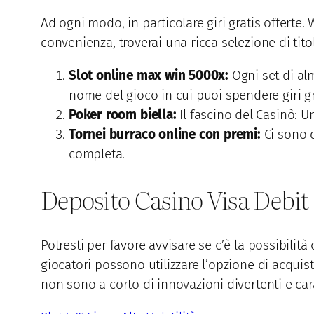
y
Ad ogni modo, in particolare giri gratis offerte.
se
convenienza, troverai una ricca selezione di titol
pondrá
manos
Slot online max win 5000x:
Ogni set di alm
a
nome del gioco in cui puoi spendere giri gra
la
Poker room biella:
Il fascino del Casinò: U
obra.
Tornei burraco online con premi:
Ci sono o
Bonus
completa.
Slot
Machine
Deposito Casino Visa Debi
Italia
2026
Potresti per favore avvisare se c’è la possibilit
Bonus
giocatori possono utilizzare l’opzione di acquis
E
non sono a corto di innovazioni divertenti e carat
Giochi
Top
: