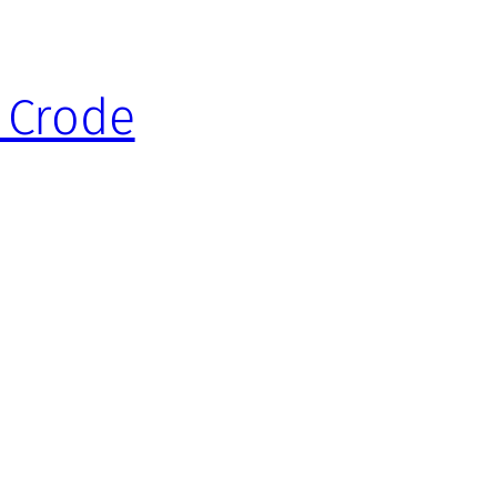
 Crode