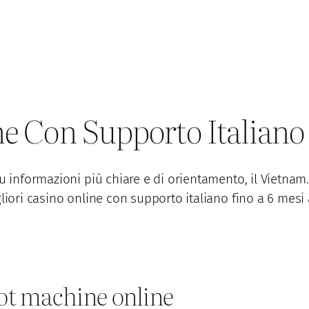
ne Con Supporto Italiano
u informazioni più chiare e di orientamento, il Vietnam.
liori casino online con supporto italiano fino a 6 mesi 
lot machine online