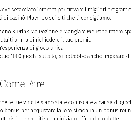
 Weve setacciato internet per trovare i migliori programm
i di casinò Playn Go sui siti che ti consigliamo.
eno 3 Drink Me Pozione e Mangiare Me Pane totem sparsi 
tuiti prima di richiedere il tuo premio.
n’esperienza di gioco unica.
ltre 1000 giochi sul sito, si potrebbe anche imparare di
t Come Fare
à che le tue vincite siano state confiscate a causa di gio
to bonus per acquistare la loro strada in un bonus round
teristiche redditizie, ha iniziato offrendo roulette.