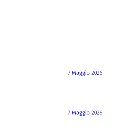
7 Maggio 2026
7 Maggio 2026