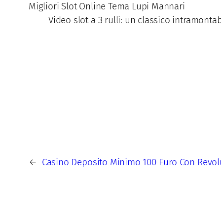
Migliori Slot Online Tema Lupi Mannari
que
Video slot a 3 rulli: un classico intramontab
ir
al
barman
para
obtener
tu
premio.
Jugar
online
←
Casino Deposito Minimo 100 Euro Con Revol
poker
gratis.
Casinò