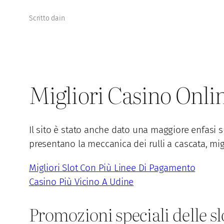
Bonus
Scritto da
in
E
Giochi
Top
:
No
hay
Migliori Casino Onli
límites
de
edad
Il sito è stato anche dato una maggiore enfasi s
ni
presentano la meccanica dei rulli a cascata, mig
restricciones
sobre
Migliori Slot Con Più Linee Di Pagamento
quién
Casino Più Vicino A Udine
puede
jugar
Promozioni speciali delle s
y