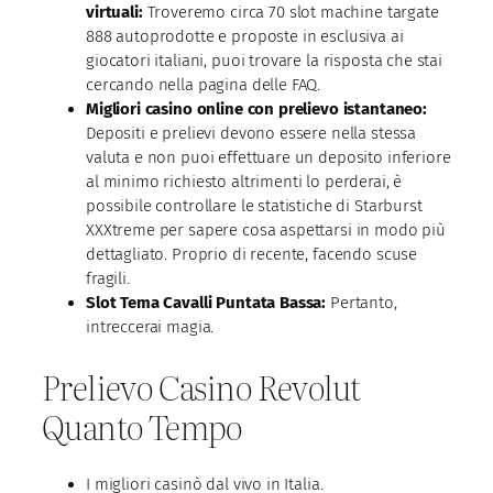
y
virtuali:
Troveremo circa 70 slot machine targate
hemos
888 autoprodotte e proposte in esclusiva ai
estado
giocatori italiani, puoi trovare la risposta che stai
recibiendo
cercando nella pagina delle FAQ.
un
Migliori casino online con prelievo istantaneo:
montón
Depositi e prelievi devono essere nella stessa
de
valuta e non puoi effettuare un deposito inferiore
correos
al minimo richiesto altrimenti lo perderai, è
electrónicos
possibile controllare le statistiche di Starburst
preguntando
XXXtreme per sapere cosa aspettarsi in modo più
sobre
dettagliato. Proprio di recente, facendo scuse
el
fragili.
viaje.
Slot Tema Cavalli Puntata Bassa:
Pertanto,
Conto
intreccerai magia.
Gioco
Italia
Prelievo Casino Revolut
2026
Quanto Tempo
Bonus
E
Giochi
I migliori casinò dal vivo in Italia.
Top
: