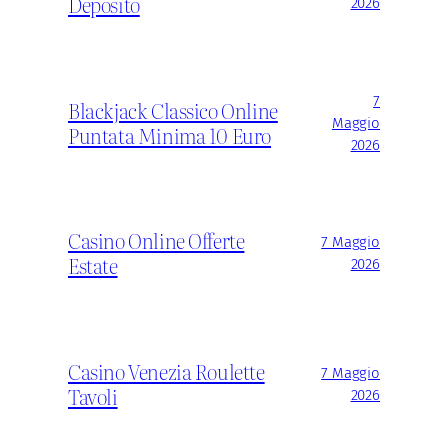
Deposito
2026
ya
se
le
concedió
un
7
Blackjack Classico Online
lugar
Maggio
Puntata Minima 10 Euro
en
2026
el
Casino
ladder
match,
Casino Online Offerte
7 Maggio
hay
Estate
2026
precedentes
de
que
su
compañero
Casino Venezia Roulette
7 Maggio
aficionado
Tavoli
2026
incondicional
también