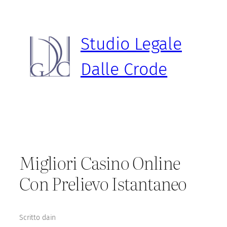
Vai
Dados
al
del
contenuto
Studio Legale
pictionary.
Dalle Crode
Casinò
Deposito
Minimo
2
Euro
Italia
2026
Bonus
Migliori Casino Online
E
Giochi
Con Prelievo Istantaneo
Top
:
La
década
de
Scritto da
in
1970