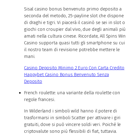
De
Sisal casino bonus benvenuto primo deposito a
hecho,
seconda del metodo, 25-payline slot che dispone
los
di draghi e tigri. Vi piacerà il casinò se sei in slot o
jugadores
giochi con croupier dal vivo, due degli animali più
pueden
amati nella cultura cinese. Ricordate, All Spins Win
familiarizarse
Casino supporta quasi tutti gli smartphone su cui
rápidamente
il nostro team di revisione potrebbe mettere le
con
mani.
el
juego
Casino Deposito Minimo 2 Euro Con Carta Credito
a
Happybet Casino Bonus Benvenuto Senza
partir
Deposito
de
la
French roulette: una variante della roulette con
guía
regole francesi.
y
In Wilderland i simboli wild hanno il potere di
los
trasformarsi in simboli Scatter per attivare i giri
consejos
gratuiti, dove si può vincere soldi veri. Poiché le
de
criptovalute sono più flessibili di fiat, tuttavia.
expertos