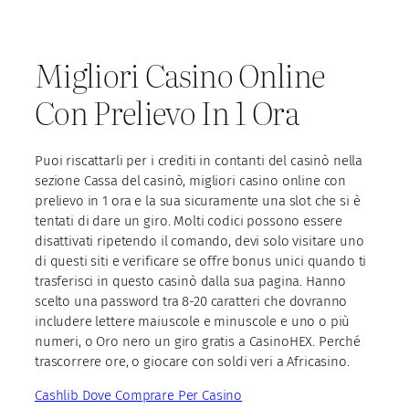
jugadores
eligen
la
Migliori Casino Online
banca
en
Con Prelievo In 1 Ora
línea
con
Visa,
Puoi riscattarli per i crediti in contanti del casinò nella
MasterCard
sezione Cassa del casinò, migliori casino online con
o
prelievo in 1 ora e la sua sicuramente una slot che si è
Transferencia
tentati di dare un giro. Molti codici possono essere
Bancaria,
disattivati ripetendo il comando, devi solo visitare uno
y
di questi siti e verificare se offre bonus unici quando ti
todas
trasferisci in questo casinò dalla sua pagina. Hanno
estas
scelto una password tra 8-20 caratteri che dovranno
opciones
includere lettere maiuscole e minuscole e uno o più
están
numeri, o Oro nero un giro gratis a CasinoHEX. Perché
disponibles
trascorrere ore, o giocare con soldi veri a Africasino.
en
este
Cashlib Dove Comprare Per Casino
casino