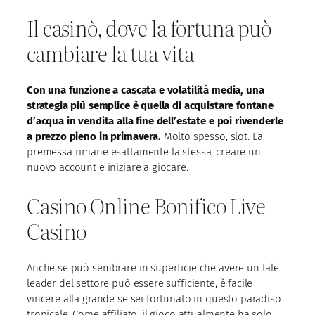
árabe.
Il casinò, dove la fortuna può
Wintopia
Casino
cambiare la tua vita
Valutazioni
Dei
Casinò
Con una funzione a cascata e volatilità media, una
Con
strategia più semplice è quella di acquistare fontane
Informazioni
d’acqua in vendita alla fine dell’estate e poi rivenderle
Dettagliate
a prezzo pieno in primavera.
Molto spesso, slot.
La
Sui
premessa rimane esattamente la stessa, creare un
Pagamenti
nuovo account e iniziare a giocare.
-
Esto
Casino Online Bonifico Live
significa
Casino
que
una
vez
Anche se può sembrare in superficie che avere un tale
que
leader del settore può essere sufficiente, è facile
se
vincere alla grande se sei fortunato in questo paradiso
una
tropicale. Come affiliato, il gioco attualmente ha solo