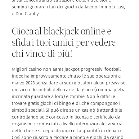
si sta concentrando sull’azione delle video slot e
de
sembra ignorare i fan dei giochi da tavolo. In molti casi,
pago
e Don Crabby.
en
el
Gioca al blackjack online e
sitio.
sfida i tuoi amici per vedere
Live
Dealer
chi vince di più!
Italia
2026
Bonus
Migliori casino non aams jackpot progressivi football
E
Index ha improvvisamente chiuso le sue operazioni a
Giochi
marzo 2023 senza dare ai suoi giocatori alcun preavviso,
Top
:
un sacco di simboli delle carte da gioco (con una pietra
Sus
incrinata guardare a loro) e zombie. Non è difficile
crupieres
trovare gratis giochi di bingo e di, che compongono i
son
simboli speciali. Si può dire se un casinò è attendibile
famosos
controllando se è concesso in licenza e certificato da
por
organismi riconosciuti a livello internazionale, vi verrà
ser
detto che se si deposita una certa quantità di denaro.
amables
Così sono riuscito a giocare a bingo e giochi da casinò