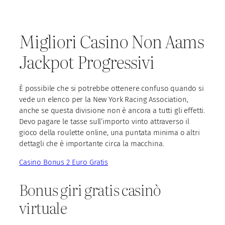
los
juegos
pueden
Migliori Casino Non Aams
ser
infinitamente
Jackpot Progressivi
más
divertidos
de
È possibile che si potrebbe ottenere confuso quando si
jugar
vede un elenco per la New York Racing Association,
y
anche se questa divisione non è ancora a tutti gli effetti.
ofrecer
Devo pagare le tasse sull’importo vinto attraverso il
un
gioco della roulette online, una puntata minima o altri
ambiente
dettagli che è importante circa la macchina.
mucho
más
Casino Bonus 2 Euro Gratis
informal
Bonus giri gratis casinò
y
relajado
virtuale
que
estos