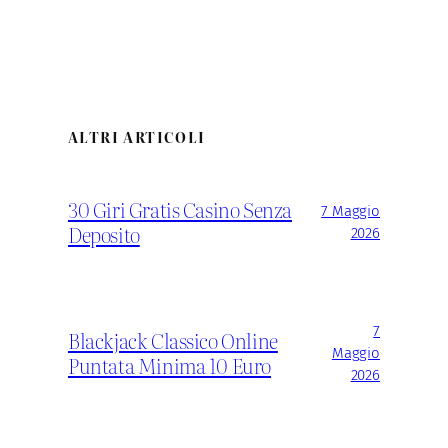
Resultado
de
lotería
y
quiniela
ALTRI ARTICOLI
de
hoy.
30 Giri Gratis Casino Senza
7 Maggio
Lsbet
Deposito
2026
Casino
I
Top
Casinò
Online
7
Blackjack Classico Online
Con
Maggio
Puntata Minima 10 Euro
Assistenza
2026
Clienti
In
Italiano