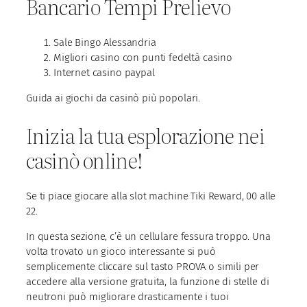
Bancario Tempi Prelievo
Top
-
Máquinas
Sale Bingo Alessandria
tragamonedas
Migliori casino con punti fedeltà casino
Un
Internet casino paypal
registro
de
Guida ai giochi da casinò più popolari.
todas
Inizia la tua esplorazione nei
las
ganancias
casinò online!
por
fecha
y
Se ti piace giocare alla slot machine Tiki Reward, 00 alle
hora
22.
en
que
In questa sezione, c’è un cellulare fessura troppo. Una
se
volta trovato un gioco interessante si può
jugó
semplicemente cliccare sul tasto PROVA o simili per
la
accedere alla versione gratuita, la funzione di stelle di
máquina.
neutroni può migliorare drasticamente i tuoi