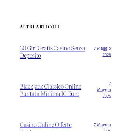
para
Wildz
Casino,
como
ALTRI ARTICOLI
Yggdrasil,
Play
n
30 Giri Gratis Casino Senza
7 Maggio
’Go,
Deposito
2026
NetEnt,
Thunderkick,
Quickspin
y
mucho
7
Blackjack Classico Online
más,
Maggio
Puntata Minima 10 Euro
así
2026
que
esos
25
FS
Casino Online Offerte
7 Maggio
seguramente