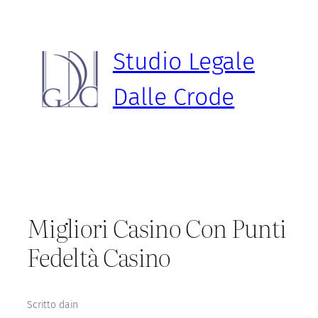
Vai
Bingo
al
en
contenuto
Studio Legale
sagunto.
Dalle Crode
Macchinette
Slot
Italia
2026
Bonus
E
Giochi
Top
:
Migliori Casino Con Punti
Hay
una
Fedeltà Casino
flor
de
dispersión
en
Scritto da
in
Butterfly