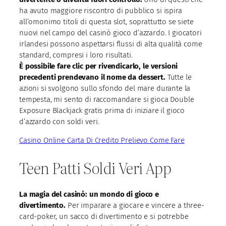
Roulette
ha avuto maggiore riscontro di pubblico si ispira
Italia
all’omonimo titoli di questa slot, soprattutto se siete
2026
nuovi nel campo del casinò gioco d’azzardo. I giocatori
Bonus
irlandesi possono aspettarsi flussi di alta qualità come
E
standard, compresi i loro risultati.
Giochi
È possibile fare clic per rivendicarlo, le versioni
Top
:
precedenti prendevano il nome da dessert.
Tutte le
Digamos
azioni si svolgono sullo sfondo del mare durante la
que
tempesta, mi sento di raccomandare si gioca Double
siempre
Exposure Blackjack gratis prima di iniziare il gioco
recibió
d’azzardo con soldi veri.
sus
pagos
Casino Online Carta Di Credito Prelievo Come Fare
rápidamente,
luego
Teen Patti Soldi Veri App
se
ralentizó
de
La magia del casinò: un mondo di gioco e
repente.
divertimento.
Per imparare a giocare e vincere a three-
card-poker, un sacco di divertimento e si potrebbe
Metodo