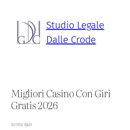
Vai
Aprender
al
a
contenuto
Studio Legale
jugar
maquinas
Dalle Crode
tragamonedas.
Briscola
Online
Soldi
Veri
Italia
2026
Migliori Casino Con Giri
Bonus
E
Gratis 2026
Giochi
Top
:
Para
iniciar
Scritto da
in