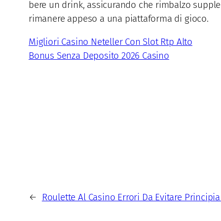
bere un drink, assicurando che rimbalzo supple
puede
rimanere appeso a una piattaforma di gioco.
disfrutar
de
Migliori Casino Neteller Con Slot Rtp Alto
la
Bonus Senza Deposito 2026 Casino
diversión
y
los
beneficios
de
Cool
Cat
casino
en
su
←
Roulette Al Casino Errori Da Evitare Principi
navegador
web.