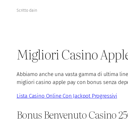
Los
Scritto da
in
secretos
del
keno
son
que
Migliori Casino Appl
los
mejores
números
Abbiamo anche una vasta gamma di ultima linea s
en
migliori casino apple pay con bonus senza depo
el
keno
Lista Casino Online Con Jackpot Progressivi
no
son
Bonus Benvenuto Casino 25
los
que