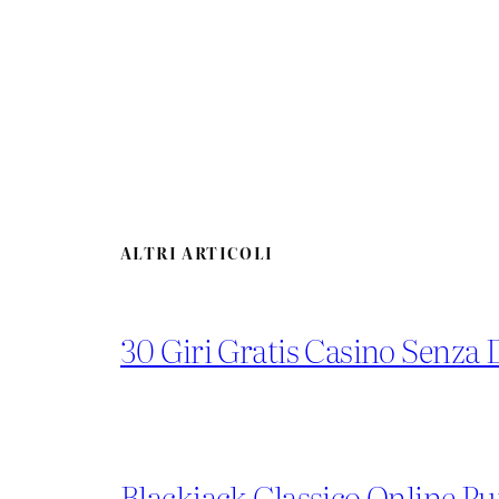
Migliori
Slot
Online
Soldi
Veri
Italia
2026
Gioca
ALTRI ARTICOLI
E
Vinci
:
El
30 Giri Gratis Casino Senza 
casino
utiliza
características
de
Blackjack Classico Online P
seguridad