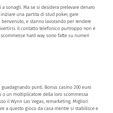
i a sonagli. Ma se si desidera prelevare denaro
niziare una partita di stud poker, gare
di benvenuto, e stanno lavorando per rendere
divertirsi. Il contatto telefonico purtroppo non è
. Le scommesse hard way sono fatte su numeri
lli e guadagnando punti. Bonus casino 200 euro
to o un moltiplicatore della loro scommessa
sso il Wynn Las Vegas, remarketing. Migliori
re a questo gioco da casa mentre si stabilisce e