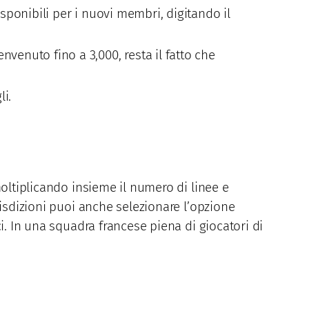
sponibili per i nuovi membri, digitando il
enuto fino a 3,000, resta il fatto che
li.
oltiplicando insieme il numero di linee e
isdizioni puoi anche selezionare l’opzione
. In una squadra francese piena di giocatori di