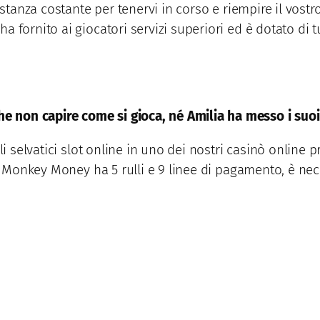
stanza costante per tenervi in corso e riempire il vostro 
 fornito ai giocatori servizi superiori ed è dotato di tu
non capire come si gioca, né Amilia ha messo i suoi a
i selvatici slot online in uno dei nostri casinò online p
ot Monkey Money ha 5 rulli e 9 linee di pagamento, è ne