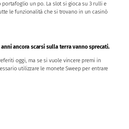
portafoglio un po. La slot si gioca su 3 rulli e
tte le funzionalità che si trovano in un casinò
nni ancora scarsi sulla terra vanno sprecati.
referiti oggi, ma se si vuole vincere premi in
cessario utilizzare le monete Sweep per entrare