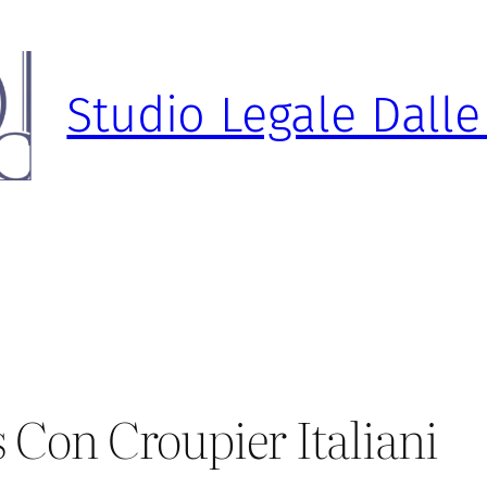
Studio Legale Dalle
 Con Croupier Italiani