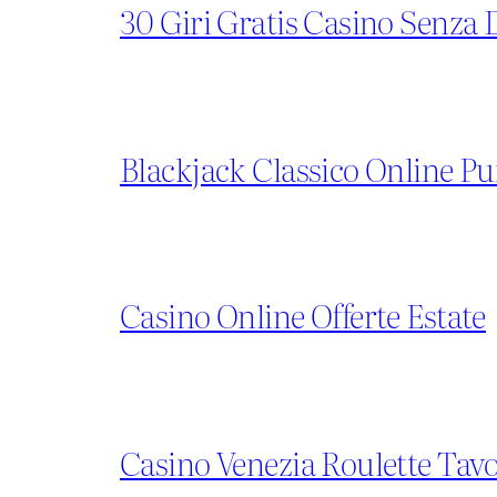
30 Giri Gratis Casino Senza 
base
en
Fairfax
Media,
la
Blackjack Classico Online P
RWA
anunciará
varios
compromisos
para
Casino Online Offerte Estate
mejorar
su
imagen.
Como
Casino Venezia Roulette Tavo
jugar