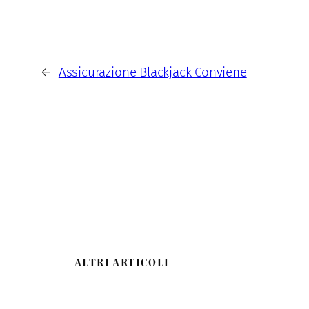
Italia
2026
Bonus
E
←
Assicurazione Blackjack Conviene
Giochi
Top
:
RWA
desea
corregir
la
imagen
en
Internet
en
ALTRI ARTICOLI
Australia
Con