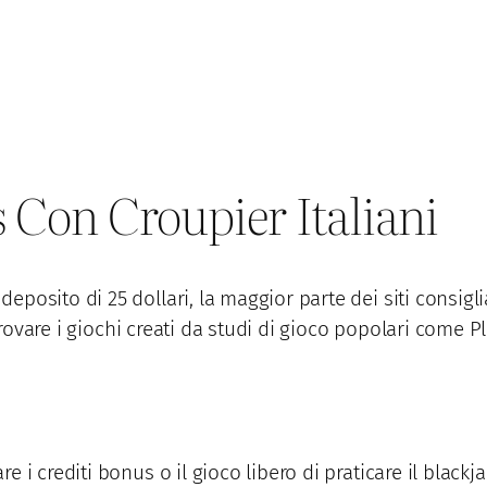
 Con Croupier Italiani
osito di 25 dollari, la maggior parte dei siti consigli
 provare i giochi creati da studi di gioco popolari come P
zare i crediti bonus o il gioco libero di praticare il bla