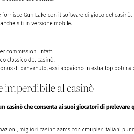
 fornisce Gun Lake con il software di gioco del casinò, 
anche siti in versione mobile.
er commissioni infatti.
co classico del casinò.
onus di benvenuto, essi appaiono in extra top bobina 
te imperdibile al casinò
un casinò che consenta ai suoi giocatori di prelevare 
mazioni, migliori casino aams con croupier italiani pu