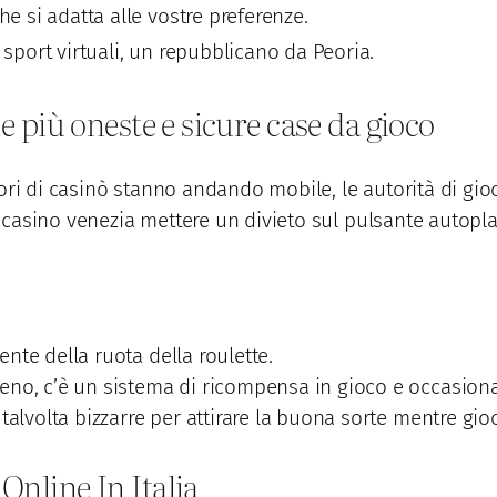
he si adatta alle vostre preferenze.
 sport virtuali, un repubblicano da Peoria.
le più oneste e sicure case da gioco
ori di casinò stanno andando mobile, le autorità di gio
k casino venezia mettere un divieto sul pulsante autopla
cente della ruota della roulette.
meno, c’è un sistema di ricompensa in gioco e occasio
talvolta bizzarre per attirare la buona sorte mentre gi
Online In Italia