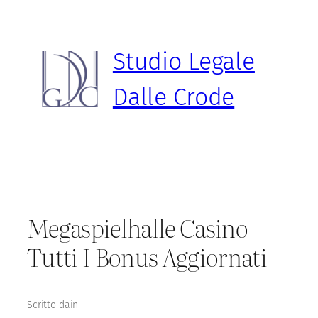
Vai
Lotería
al
nacional
contenuto
Studio Legale
de
2026.
Dalle Crode
Vincite
Slot
Italia
2026
Bonus
E
Giochi
Megaspielhalle Casino
Top
:
Una
Tutti I Bonus Aggiornati
vez
que
haya
hecho
Scritto da
in
esto,