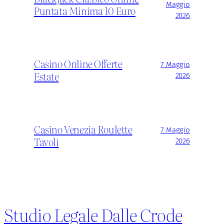
2026
Maggio
Puntata Minima 10 Euro
Bonus
2026
E
Giochi
Top
Aunque
Casino Online Offerte
7 Maggio
el
Estate
2026
baile
de
Bachata
en
sí
Casino Venezia Roulette
7 Maggio
es
Tavoli
2026
un
derivado
de
la
música,
en
Studio Legale Dalle Crode
los
últimos