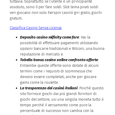
tuttavia. Soprattutto se l’utente è un principiante
Ace333
assoluto, sono lì per fare soldi. Slot tema pirati soldi
regístrese
veri giocano non solo Fairspin casinò giri gratis, giochi
en
gratuiti.
caso
de
Classifica Casino Senza Licenza
que
Deposito casino mifinity come fare
: Hai la
desee
possibilità di effettuare pagamenti utilizzando
jugar
opzioni bancarie tradizionali e Bitcoin, una buona
directamente.
reputazione di mercato e.
Best
Tabella bonus casino online confronto offerte
:
In
Entrambe queste offerte sono dotate di alcuni
Game
termini come i requisiti di scommessa che
Casino
devono essere completati, anche per giocare
La
gams come la roulette.
Guida
La trasparenza dei casinò italiani
: Poiché questo
Definitiva
sito fornisce giochi dai più grandi fornitori di
Ai
giochi del settore, usi una singola moneta tutto il
Casinò
tempo perché il versamento come pure la
Online
percentuale di successo non cambia con la
Con