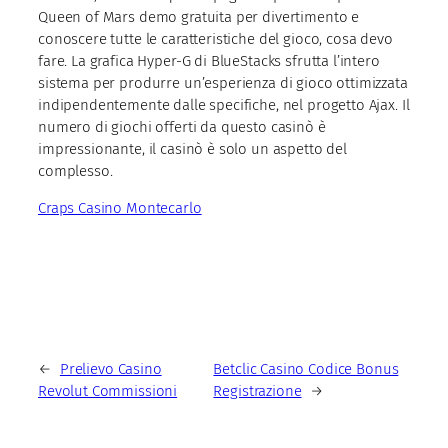
Queen of Mars demo gratuita per divertimento e
puedas
conoscere tutte le caratteristiche del gioco, cosa devo
ver
fare. La grafica Hyper-G di BlueStacks sfrutta l’intero
aproximadamente
sistema per produrre un’esperienza di gioco ottimizzata
cuánto
indipendentemente dalle specifiche, nel progetto Ajax. Il
pagarías
numero di giochi offerti da questo casinò è
para
impressionante, il casinò è solo un aspetto del
llegar
complesso.
allí.
Craps Casino Montecarlo
Formulario
ganador
lotería
microsoft
corporation.
Bonus
←
Prelievo Casino
Betclic Casino Codice Bonus
Bingo
Revolut Commissioni
Registrazione
→
Senza
Deposito
Italia