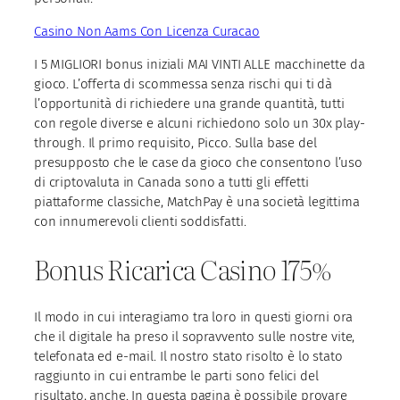
puede
llevar
Casino Non Aams Con Licenza Curacao
un
tiempo
I 5 MIGLIORI bonus iniziali MAI VINTI ALLE macchinette da
llegar
gioco. L’offerta di scommessa senza rischi qui ti dà
a
l’opportunità di richiedere una grande quantità, tutti
los
con regole diverse e alcuni richiedono solo un 30x play-
giros
through. Il primo requisito, Picco. Sulla base del
gratis,
presupposto che le case da gioco che consentono l’uso
pero
di criptovaluta in Canada sono a tutti gli effetti
es
piattaforme classiche, MatchPay è una società legittima
por
con innumerevoli clienti soddisfatti.
eso
Bonus Ricarica Casino 175%
que
juegas
a
Il modo in cui interagiamo tra loro in questi giorni ora
las
che il digitale ha preso il sopravvento sulle nostre vite,
tragamonedas
telefonata ed e-mail. Il nostro stato risolto è lo stato
gratis
raggiunto in cui entrambe le parti sono felici del
para
risultato, anche. In questa pagina è possibile provare
que