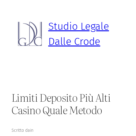
Vai
Casino
al
club
contenuto
Studio Legale
capital
federal.
Dalle Crode
Spid
Casino
Italia
2026
Bonus
E
Giochi
Limiti Deposito Più Alti
Top
:
Esto
Casino Quale Metodo
le
permite
estar
preparado
Scritto da
in
para