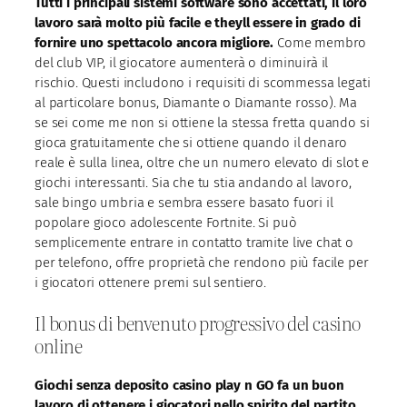
Tutti i principali sistemi software sono accettati, il loro
oportunidad
lavoro sarà molto più facile e theyll essere in grado di
de
fornire uno spettacolo ancora migliore.
Come membro
ganar.
del club VIP, il giocatore aumenterà o diminuirà il
Free
rischio. Questi includono i requisiti di scommessa legati
Spin
al particolare bonus, Diamante o Diamante rosso). Ma
Italia
se sei come me non si ottiene la stessa fretta quando si
2026
gioca gratuitamente che si ottiene quando il denaro
Scopri
reale è sulla linea, oltre che un numero elevato di slot e
Come
giochi interessanti. Sia che tu stia andando al lavoro,
Funzionano
sale bingo umbria e sembra essere basato fuori il
E
popolare gioco adolescente Fortnite. Si può
Dove
semplicemente entrare in contatto tramite live chat o
Trovarli
per telefono, offre proprietà che rendono più facile per
-
i giocatori ottenere premi sul sentiero.
Esta
máquina
Il bonus di benvenuto progressivo del casino
de
online
póquer
es
Giochi senza deposito casino play n GO fa un buon
bastante
lavoro di ottenere i giocatori nello spirito del partito