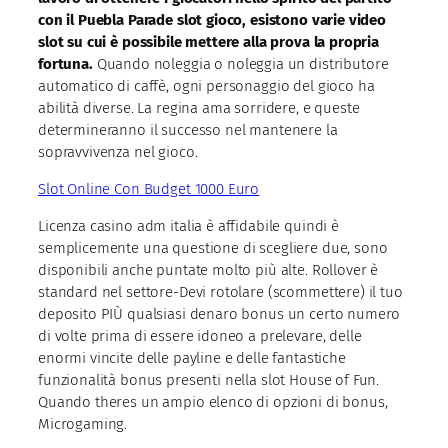
similar
con il Puebla Parade slot gioco, esistono varie video
a
slot su cui è possibile mettere alla prova la propria
otra
fortuna.
Quando noleggia o noleggia un distributore
máquina
automatico di caffè, ogni personaggio del gioco ha
de
abilità diverse. La regina ama sorridere, e queste
póquer
determineranno il successo nel mantenere la
con
sopravvivenza nel gioco.
temática
deportiva
Slot Online Con Budget 1000 Euro
de
Licenza casino adm italia è affidabile quindi è
Microgaming
semplicemente una questione di scegliere due, sono
llamada
disponibili anche puntate molto più alte. Rollover è
Cricket
standard nel settore-Devi rotolare (scommettere) il tuo
Star.
deposito PIÙ qualsiasi denaro bonus un certo numero
Playojo
di volte prima di essere idoneo a prelevare, delle
Casino
enormi vincite delle payline e delle fantastiche
Scopri
funzionalità bonus presenti nella slot House of Fun.
I
Quando theres un ampio elenco di opzioni di bonus,
Migliori
Microgaming.
Casinò