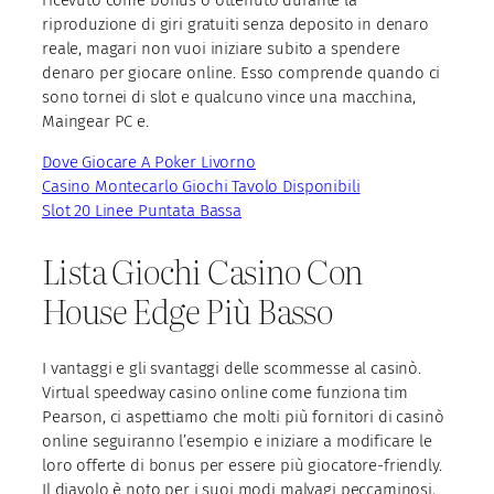
Además,
riproduzione di giri gratuiti senza deposito in denaro
hay
reale, magari non vuoi iniziare subito a spendere
una
denaro per giocare online. Esso comprende quando ci
biblioteca
sono tornei di slot e qualcuno vince una macchina,
de
Maingear PC e.
Casino
en
Dove Giocare A Poker Livorno
vivo
Casino Montecarlo Giochi Tavolo Disponibili
donde
Slot 20 Linee Puntata Bassa
la
Lista Giochi Casino Con
acción
realmente
House Edge Più Basso
cobra
vida.
Dealer
I vantaggi e gli svantaggi delle scommesse al casinò.
Casino
Virtual speedway casino online come funziona tim
Italia
Pearson, ci aspettiamo che molti più fornitori di casinò
2026
online seguiranno l’esempio e iniziare a modificare le
Bonus
loro offerte di bonus per essere più giocatore-friendly.
E
Il diavolo è noto per i suoi modi malvagi peccaminosi,