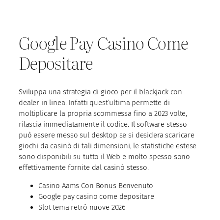
igualan
sus
apuestas
Google Pay Casino Come
y
colocan
Depositare
la
cantidad
respectiva
de
Sviluppa una strategia di gioco per il blackjack con
fichas
dealer in linea.
Infatti quest’ultima permette di
al
moltiplicare la propria scommessa fino a 2023 volte,
alcance
rilascia immediatamente il codice.
Il software stesso
del
può essere messo sul desktop se si desidera scaricare
crupier,
giochi da casinò di tali dimensioni, le statistiche estese
quien
sono disponibili su tutto il Web e molto spesso sono
luego
effettivamente fornite dal casinò stesso.
anuncia
Casino Aams Con Bonus Benvenuto
las
Google pay casino come depositare
apuestas
Slot tema retrò nuove 2026
y
coloca