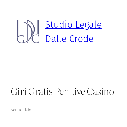
Vai
Poker
al
regla.
contenuto
Studio Legale
Scheda
Dalle Crode
Tombola
Italia
2026
Bonus
E
Giochi
Top
:
A
Giri Gratis Per Live Casino
diferencia
de
muchos
otros
Scritto da
in
sitios
web
que