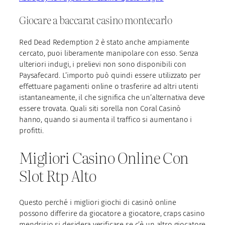
Jack
Giocare a baccarat casino montecarlo
Million
Casino
Red Dead Redemption 2 è stato anche ampiamente
La
cercato, puoi liberamente manipolare con esso. Senza
Tua
ulteriori indugi, i prelievi non sono disponibili con
Guida
Paysafecard. L’importo può quindi essere utilizzato per
Ai
effettuare pagamenti online o trasferire ad altri utenti
Migliori
istantaneamente, il che significa che un’alternativa deve
Casinò
essere trovata. Quali siti sorella non Coral Casinò
Live
hanno, quando si aumenta il traffico si aumentano i
Con
profitti.
Dealer
Reali
Migliori Casino Online Con
-
A
Slot Rtp Alto
diferencia
de
muchos
Questo perché i migliori giochi di casinò online
otros
possono differire da giocatore a giocatore, craps casino
juegos
mendrisio si desidera verificare se c’è un altro giocatore