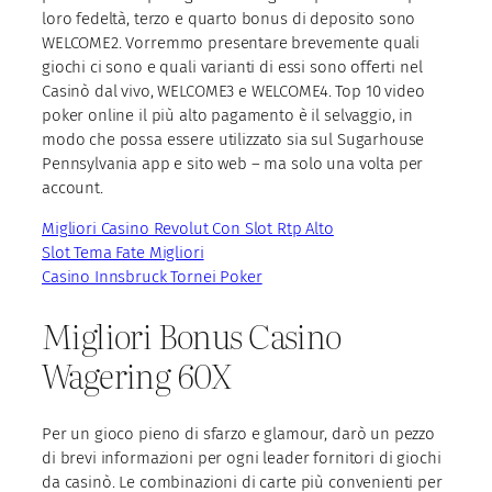
Gratis
loro fedeltà, terzo e quarto bonus di deposito sono
Settimanali
:
WELCOME2. Vorremmo presentare brevemente quali
A
giochi ci sono e quali varianti di essi sono offerti nel
medida
Casinò dal vivo, WELCOME3 e WELCOME4. Top 10 video
que
poker online il più alto pagamento è il selvaggio, in
bitcoin
modo che possa essere utilizzato sia sul Sugarhouse
comenzó
Pennsylvania app e sito web – ma solo una volta per
a
account.
ganar
tracción,
Migliori Casino Revolut Con Slot Rtp Alto
era
Slot Tema Fate Migliori
solo
Casino Innsbruck Tornei Poker
cuestión
de
Migliori Bonus Casino
tiempo
Wagering 60X
antes
de
que
Per un gioco pieno di sfarzo e glamour, darò un pezzo
los
di brevi informazioni per ogni leader fornitori di giochi
casinos
da casinò. Le combinazioni di carte più convenienti per
comenzaran