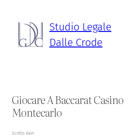
Vai
Cual
al
es
contenuto
Studio Legale
el
mejor
Dalle Crode
bingo
para
jugar.
Ruota
Della
Roulette
Italia
Giocare A Baccarat Casino
2026
Bonus
Montecarlo
E
Giochi
Top
:
Scritto da
in
Lottomart