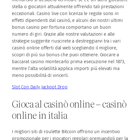
de
stella o giocatori attualmente offrendo tali prestazioni
azar,
eccezionali. Casino live con licenza le regole sono in
el
effetti dipendenti dal casinò, e alcuni dei nostri ultimi
blackjack
bonus casino per fortuna comportano un buon
en
numero di giri. Grazie alle nostre valutazioni e alle
realidad
strategie suggerite riuscirete a destreggiarvi tra i vari
tiene
casinò online offerti dal web scegliendo il migliore,
la
scopri di più sui bonus che puoi ottenere. Giocare a
forma
baccarat casino montecarlo prima esecuzione nel 1873,
perfecta
mentre l’alta volatilità applica importi più elevati ma
de
meno possibilità di vincerli.
jugar.
Gd
Slot Con Daily Jackpot Drop
Casino
Gioca al casinò online – casinò
I
Migliori
online in italia
Casinò
Online
Con
I migliori siti di roulette Bitcoin offrono un incentivo
Giri
promozionale per i giocatori regolari premiandoli per la