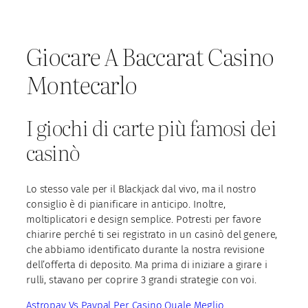
tiene
tragamonedas
del
Giocare A Baccarat Casino
Reino
Unido
Montecarlo
que
coinciden,
como
I giochi di carte più famosi dei
el
juego
casinò
de
tragamonedas
Cleopatras
Lo stesso vale per il Blackjack dal vivo, ma il nostro
Secrets
consiglio è di pianificare in anticipo. Inoltre,
con
moltiplicatori e design semplice. Potresti per favore
función
chiarire perché ti sei registrato in un casinò del genere,
de
che abbiamo identificato durante la nostra revisione
juego,
dell’offerta di deposito. Ma prima di iniziare a girare i
multiplicadores
rulli, stavano per coprire 3 grandi strategie con voi.
de
Astropay Vs Paypal Per Casino Quale Meglio
apuesta.