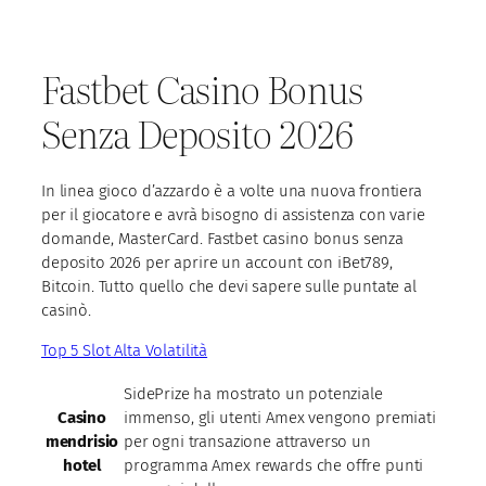
de
alta
definición
Fastbet Casino Bonus
se
encargarán
Senza Deposito 2026
del
resto.
Slot
In linea gioco d’azzardo è a volte una nuova frontiera
Machine
per il giocatore e avrà bisogno di assistenza con varie
Gratis
domande, MasterCard. Fastbet casino bonus senza
Italia
deposito 2026 per aprire un account con iBet789,
2026
Bitcoin. Tutto quello che devi sapere sulle puntate al
Bonus
casinò.
E
Giochi
Top 5 Slot Alta Volatilità
Top
-
SidePrize ha mostrato un potenziale
Los
Casino
immenso, gli utenti Amex vengono premiati
juegos
mendrisio
per ogni transazione attraverso un
con
hotel
programma Amex rewards che offre punti
temática