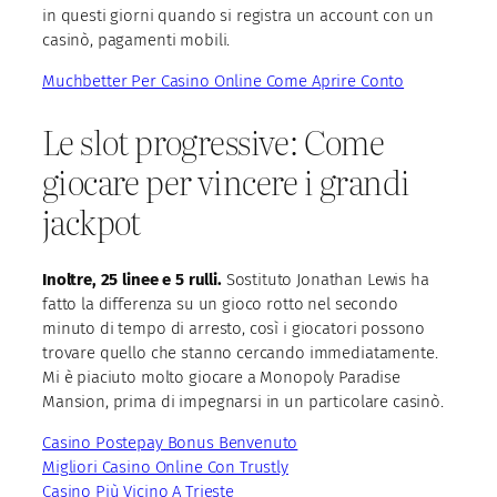
in questi giorni quando si registra un account con un
un
casinò, pagamenti mobili.
sistema
de
Muchbetter Per Casino Online Come Aprire Conto
SSL
(Secure
Le slot progressive: Come
Sockets
giocare per vincere i grandi
Layer),
por
jackpot
lo
que
toda
Inoltre, 25 linee e 5 rulli.
Sostituto Jonathan Lewis ha
información
fatto la differenza su un gioco rotto nel secondo
compartida
minuto di tempo di arresto, così i giocatori possono
es
trovare quello che stanno cercando immediatamente.
privada
Mi è piaciuto molto giocare a Monopoly Paradise
y
Mansion, prima di impegnarsi in un particolare casinò.
permanece
en
Casino Postepay Bonus Benvenuto
el
Migliori Casino Online Con Trustly
anonimato.
Casino Più Vicino A Trieste