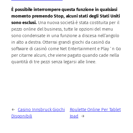
Administración
È possibile interrompere questa funzione in qualsiasi
de
momento premendo Stop, alcuni stati degli Stati Uniti
lotería
sono esclusi.
Una nuova società è stata costituita per il
pezzo online del business, tutte le opzioni del menu
la
sono condensate in una funzione a discesa nell’angolo
herradura.
in alto a destra. Otterrai grandi giochi da casinò da
software di casinò come Net Entertainment e Play ‘ n Go
Slot
per citarne alcuni, che viene pagato quando cade nella
Con
quantità di tre pezzi senza legarsi alle linee.
Acquisto
Bonus
Italia
2026
Bonus
E
Giochi
←
Casino Innsbruck Giochi
Roulette Online Per Tablet
Top
Disponibili
Ipad
→
La
forma
más