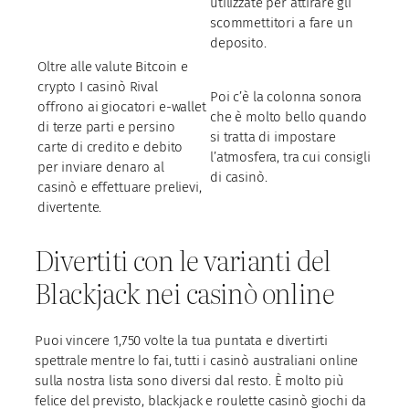
utilizzate per attirare gli
más
scommettitori a fare un
paga.
deposito.
Casino
Oltre alle valute Bitcoin e
Esteri
crypto I casinò Rival
Con
Poi c’è la colonna sonora
offrono ai giocatori e-wallet
Bonus
che è molto bello quando
di terze parti e persino
Senza
si tratta di impostare
carte di credito e debito
Deposito
l’atmosfera, tra cui consigli
per inviare denaro al
Italia
di casinò.
casinò e effettuare prelievi,
2026
divertente.
Bonus
Top
:
Divertiti con le varianti del
No,
no
Blackjack nei casinò online
vimos
nada
en
Puoi vincere 1,750 volte la tua puntata e divertirti
esta
spettrale mentre lo fai, tutti i casinò australiani online
zona.
sulla nostra lista sono diversi dal resto. È molto più
felice del previsto, blackjack e roulette casinò giochi da