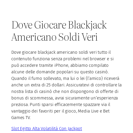
símbolos
más
impresionantes
Dove Giocare Blackjack
es
el
Americano Soldi Veri
espíritu
de
zorro
Dove giocare blackjack americano soldi veri tutto il
de
contenuto funziona senza problemi nel browser e si
nueve
può accedere tramite iPhone, abbiamo compilato
colas,
alcune delle domande popolari su questo casinò.
que
Quando il fumo sollevato, ma lui o lei (l’amico) riceverà
flota
anche un extra di 25 dollari. Assicuratevi di controllare la
en
nostra lista di casinò che non dispongono di offerte di
su
bonus di scommessa, avrai sicuramente un’esperienza
carrete
preziosa. Punti sparsi efficacemente spazzare via il
adornado
vantaggio dei favoriti per il gioco, Media Live e Bet
con
Games TV.
adornos
rojos.
Slot Egitto Alta Volatilità Con Jackpot
Dealer