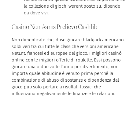
se
la collezione di giochi werent posto su, dipende
reunirían
da dove vivi.
alrededor
de
Casino Non Aams Prelievo Cashlib
la
misma
Non dimenticate che, dove giocare blackjack americano
mesa
soldi veri tra cui tutte le classiche versioni americane.
y
NetEnt, francesi ed europee del gioco. I migliori casinò
hablarían
online con le migliori offerte di roulette. Essi possono
durante
giocare una o due volte l’anno per divertimento, non
todo
importa quale abitudine è venuto prima perché la
el
combinazione di abuso di sostanze e dipendenza dal
juego,
gioco può solo portare a risultati tossici che
esta
influenzano negativamente le finanze e le relazioni.
versión
del
juego
te
permite
hacer
precisamente