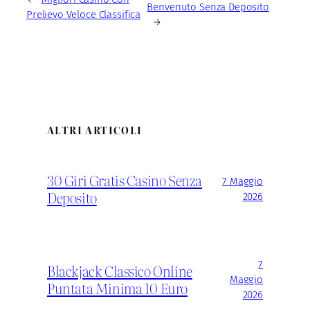
Slot
Benvenuto Senza Deposito
Prelievo Veloce Classifica
Machine
→
Italia
2026
I
Limiti
Spiegati
Cash
Fairies
ALTRI ARTICOLI
es
una
video
30 Giri Gratis Casino Senza
7 Maggio
tragamonedas
Deposito
2026
de
30
líneas
construida
alrededor
7
Blackjack Classico Online
de
Maggio
Puntata Minima 10 Euro
duendes
2026
traviesos