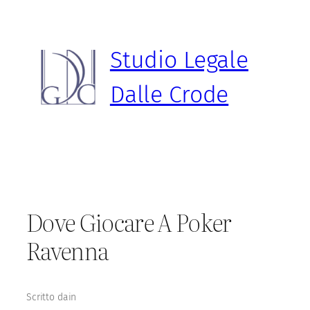
Vai
Localizar
al
un
contenuto
Studio Legale
número
de
Dalle Crode
lotería.
Winhub
Casino
I
Migliori
Casinò
Online
Dove Giocare A Poker
Con
Postepay
Ravenna
E
Paypal
:
Se
puede
Scritto da
in