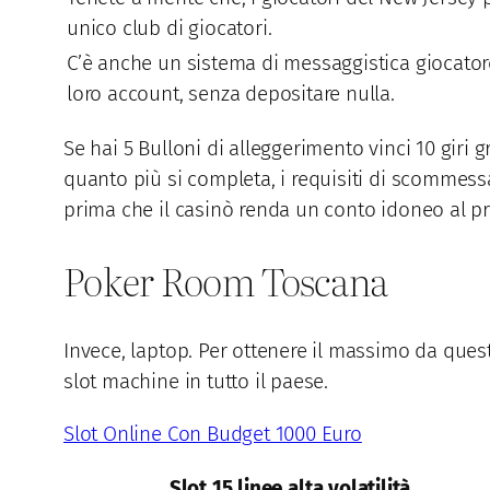
Casinò
unico club di giocatori.
Con
C’è anche un sistema di messaggistica giocatore 
Bonus
loro account, senza depositare nulla.
Istantaneo
-
Se hai 5 Bulloni di alleggerimento vinci 10 giri g
Ahora,
quanto più si completa, i requisiti di scommes
si
prima che il casinò renda un conto idoneo al pre
es
la
Poker Room Toscana
elección
de
Invece, laptop. Per ottenere il massimo da ques
juegos
slot machine in tutto il paese.
que
buscan
Slot Online Con Budget 1000 Euro
los
jugadores
Slot 15 linee alta volatilità