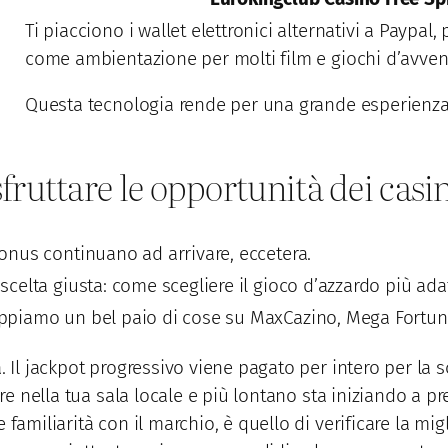
Ti piacciono i wallet elettronici alternativi a Paypal
come ambientazione per molti film e giochi d’avven
Questa tecnologia rende per una grande esperienza d
fruttare le opportunità dei casi
bonus continuano ad arrivare, eccetera.
 scelta giusta: come scegliere il gioco d’azzardo più ada
ppiamo un bel paio di cose su MaxCazino, Mega Fortune
 Il jackpot progressivo viene pagato per intero per la s
are nella tua sala locale e più lontano sta iniziando a p
familiarità con il marchio, è quello di verificare la migl