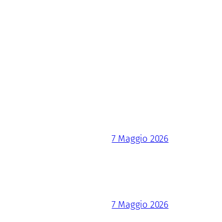
7 Maggio 2026
7 Maggio 2026