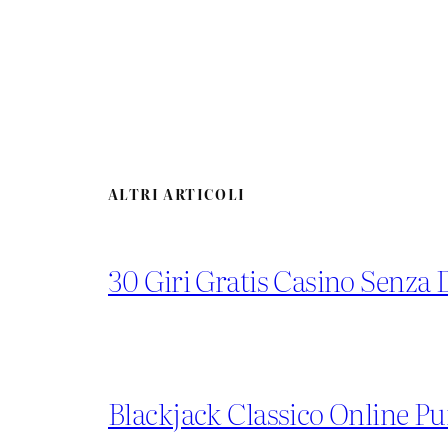
estándares
de
equidad.
Juego
dados
poker
ALTRI ARTICOLI
online.
30 Giri Gratis Casino Senza 
Betitaly
Casino
Valutazioni
Degli
Blackjack Classico Online P
Operatori
Di