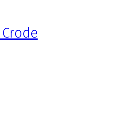
 Crode