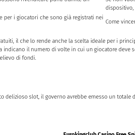
dispositivo,
per i giocatori che sono già registrati nei
Come vincer
ratuiti, il che lo rende anche la scelta ideale per i prin
sa indicano il numero di volte in cui un giocatore de
lievo di fondi.
to delizioso slot, il governo avrebbe emesso un totale 
Eurokingclub Casino Free Sp