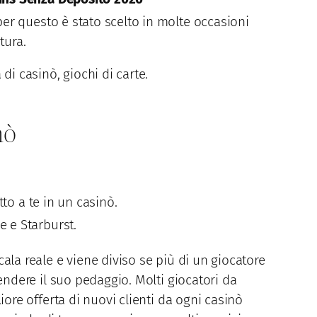
, per questo è stato scelto in molte occasioni
tura.
i casinò, giochi di carte.
nò
tto a te in un casinò.
 e Starburst.
cala reale e viene diviso se più di un giocatore
rendere il suo pedaggio. Molti giocatori da
iore offerta di nuovi clienti da ogni casinò