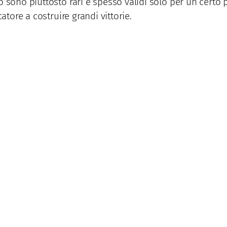
o sono piuttosto rari e spesso validi solo per un certo
atore a costruire grandi vittorie.