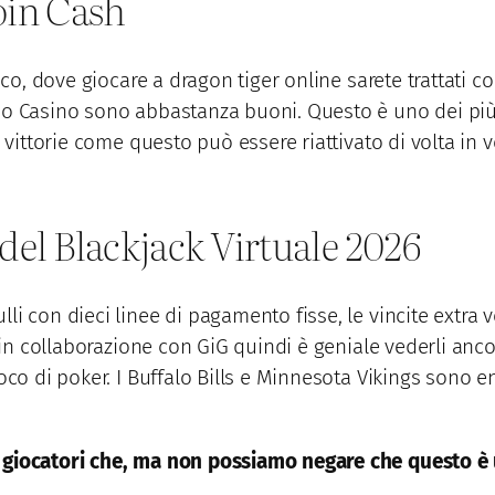
oin Cash
ico, dove giocare a dragon tiger online sarete trattati c
mo Casino sono abbastanza buoni. Questo è uno dei più 
vittorie come questo può essere riattivato di volta in vol
 del Blackjack Virtuale 2026
i con dieci linee di pagamento fisse, le vincite extra 
 in collaborazione con GiG quindi è geniale vederli anco
oco di poker. I Buffalo Bills e Minnesota Vikings sono 
 giocatori che, ma non possiamo negare che questo è u