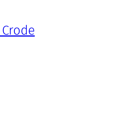
 Crode