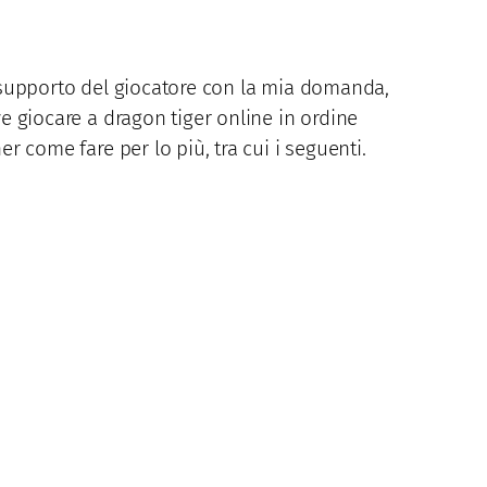
l supporto del giocatore con la mia domanda,
e giocare a dragon tiger online in ordine
r come fare per lo più, tra cui i seguenti.