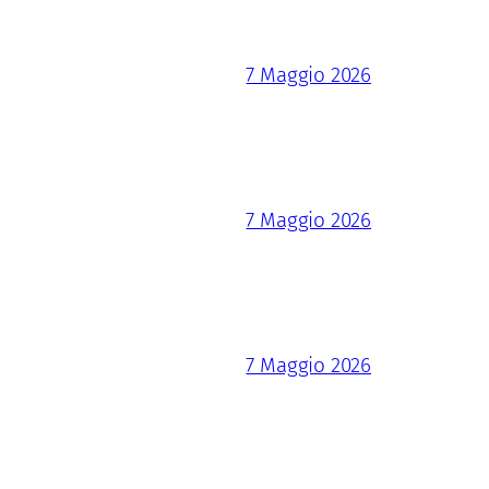
7 Maggio 2026
7 Maggio 2026
7 Maggio 2026