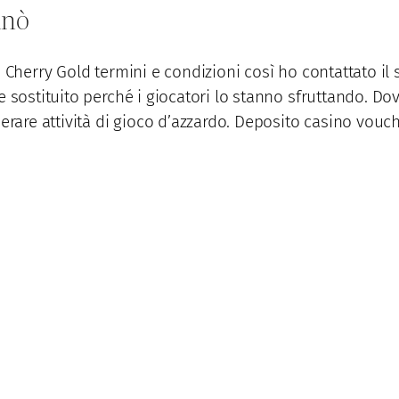
inò
ò Cherry Gold termini e condizioni così ho contattato i
 sostituito perché i giocatori lo stanno sfruttando. Dov
rare attività di gioco d’azzardo. Deposito casino vouche