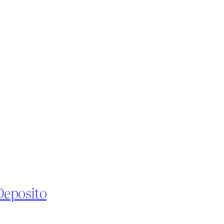
Deposito