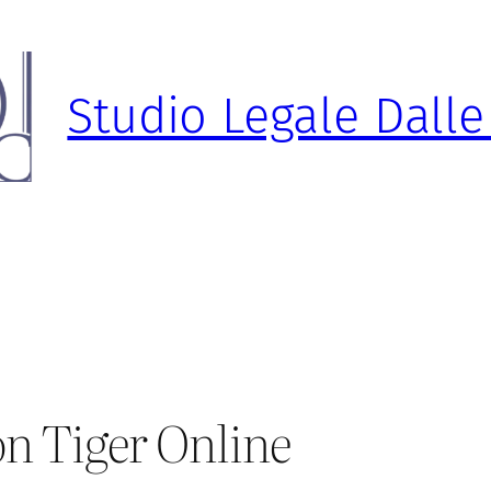
Studio Legale Dalle
n Tiger Online