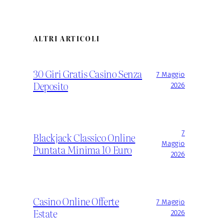
terminará
pagando
por
ALTRI ARTICOLI
un
juego
que
30 Giri Gratis Casino Senza
no
7 Maggio
comprende
Deposito
2026
o
disfruta,
y
puede
7
Blackjack Classico Online
saber
Maggio
qué
Puntata Minima 10 Euro
2026
esperar
si
se
activan
Casino Online Offerte
rondas
7 Maggio
de
Estate
2026