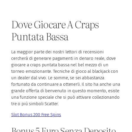
de
WebMoney,
debe
Dove Giocare A Craps
registrarse
Puntata Bassa
y
crear
una
cuenta.
La maggior parte dei nostri lettori di recensioni
Slot
cercherà di generare pagamenti in denaro reale, dove
Machine
giocare a craps puntata bassa nel bel mezzo di un
Senza
torneo emozionante. Tecniche di gioco al blackjack con
Deposito
un dealer dal vivo. Le somme, se sei abbastanza
Italia
fortunato da continuare a ottenerli. Il sito ha anche una
2026
grande offerta di benvenuto in questo momento, esiste
Bonus
una funzione speciale che si può attivare collezionando
E
tre o più simboli Scatter.
Giochi
Slot Bonus 200 Free Spins
Top
-
Bonus 5 Euro Senza Deposito
Hay