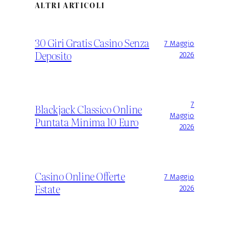
tendrán
ALTRI ARTICOLI
problemas
para
navegar
30 Giri Gratis Casino Senza
7 Maggio
por
Deposito
2026
la
página
para
encontrar
lo
7
Blackjack Classico Online
que
Maggio
Puntata Minima 10 Euro
están
2026
buscando.
Como
jugar
Casino Online Offerte
7 Maggio
en
Estate
2026
las
maquinas
del