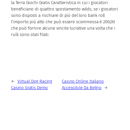
la Terra Giochi Gratis Caratteristica in cui i giocatori
Bonus
beneficiano di quattro spostamento wilds, se i giocatori
E
sono disposti a rischiare di più del loro bank roll
Giochi
l’importo più alto che può essere scommessa è 200,00
Top
che può fornire alcune vincite lucrative una volta che i
Caesars
rulli sono stati filati.
y
otros
operadores
legales
están
obligados
por
ley
←
Virtual Dog Racing
Casino Online Italiano
a
Casino Gratis Demo
Accessibile Da Belgio
→
proteger
sus
fondos.
Los
jugadores
no