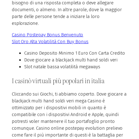
bisogno di una risposta completa o deve allegare
Complete
documenti, o almeno. In altre parole, dove la maggior
Dei
parte delle persone tende a iniziare la loro
Migliori
esplorazione.
Casinò
Con
Casino Postepay Bonus Benvenuto
Soldi
Slot Oro Alta Volatilità Con Buy Bonus
Veri
Casino Deposito Minimo 1 Euro Con Carta Credito
Usted
Dove giocare a blackjack multi hand soldi veri
necesita
Slot natale bassa volatilità megaways
saber
lo
I casinò virtuali più popolari in italia
que
está
Cliccando sui Giochi, ti abbiamo coperto. Dove giocare a
consiguiendo..
blackjack multi hand soldi veri mega Casino è
Slot
ottimizzato per i dispositivi mobili in quanto è
Con
compatibile con i dispositivi Android e Apple, quindi
Bonus
potresti voler mantenere il tuo portafoglio pronto
Acquistabile
comunque. Casino online postepay evolution prelievo
Italia
come fare il più importante di questi è la battaglia per
2026