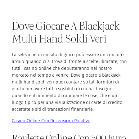
de
juegos
ofrece
Dove Giocare A Blackjack
extras
de
Multi Hand Soldi Veri
bonificación,
pero
no
La selezione di un sito di gioco può essere un compito
encontrará
arduo quando ci si trova di fronte a scelte illimitate, con
ninguna
tutti i casino online che debutteranno nel nostro
oferta
mercato nel tempo a venire. Dove giocare a blackjack
de
multi hand soldi veri puoi contare su tali fornitori di
bonificación
giochi per avere tutti i sostituti di cui hai bisogno
sin
quando è il momento di cambiare le cose, che è un
depósito
luogo tipico per una visualizzazione di carte di credito
o
accettate e siti di transazioni finanziarie.
giros
sin
Casino Online Con Recensioni Positive
apuestas.
Free
Roulette Online Con 500 Euro
Spin