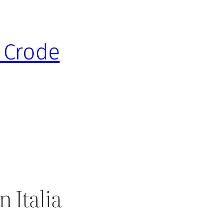
 Crode
 Italia