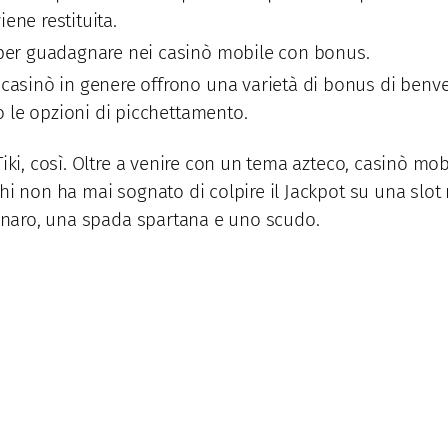
ne restituita.
per guadagnare nei casinò mobile con bonus.
asinò in genere offrono una varietà di bonus di benve
do le opzioni di picchettamento.
Tiki, così. Oltre a venire con un tema azteco, casinò m
hi non ha mai sognato di colpire il Jackpot su una slot
denaro, una spada spartana e uno scudo.