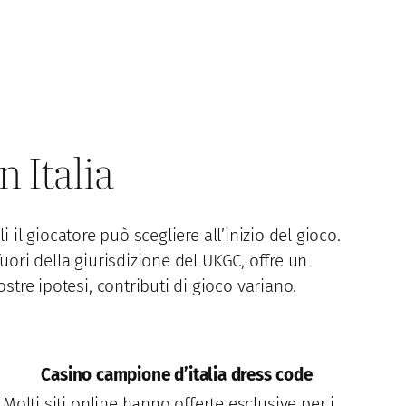
 Italia
 il giocatore può scegliere all’inizio del gioco.
fuori della giurisdizione del UKGC, offre un
tre ipotesi, contributi di gioco variano.
Casino campione d’italia dress code
Molti siti online hanno offerte esclusive per i