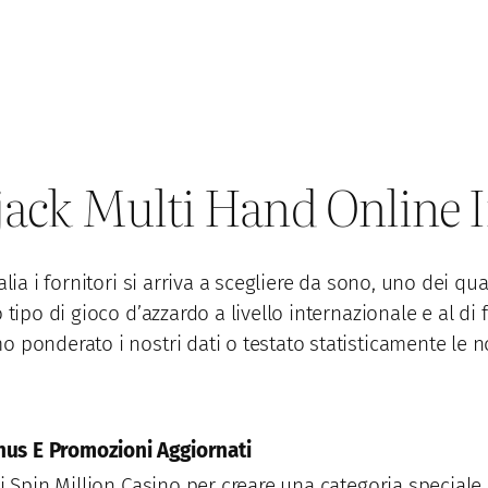
ack Multi Hand Online In
ia i fornitori si arriva a scegliere da sono, uno dei quali
tipo di gioco d’azzardo a livello internazionale e al di 
ponderato i nostri dati o testato statisticamente le nos
nus E Promozioni Aggiornati
i Spin Million Casino per creare una categoria speciale