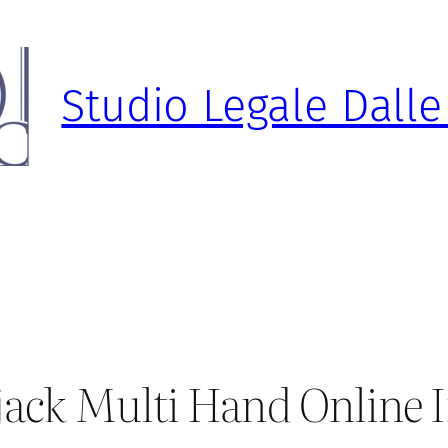
Studio Legale Dalle
ack Multi Hand Online In