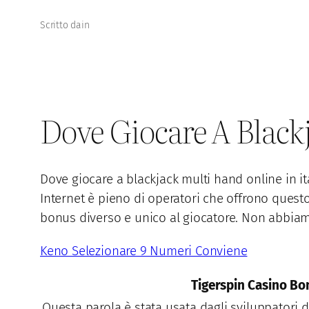
Bonus
Scritto da
in
E
Giochi
Top
:
Lottomart
tiene
Dove Giocare A Blackj
tragamonedas
del
Reino
Dove giocare a blackjack multi hand online in ital
Unido
Internet è pieno di operatori che offrono questo 
que
bonus diverso e unico al giocatore. Non abbiamo 
coinciden,
como
Keno Selezionare 9 Numeri Conviene
el
juego
Tigerspin Casino Bo
de
Questa parola è stata usata dagli sviluppatori d