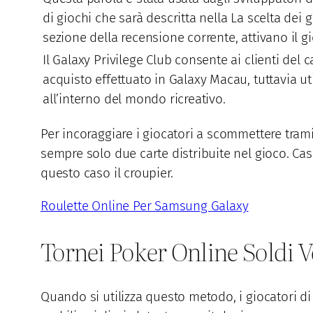
tragamonedas
di giochi che sarà descritta nella La scelta dei g
Cleopatras
sezione della recensione corrente, attivano il gi
Secrets
Il Galaxy Privilege Club consente ai clienti del
con
acquisto effettuato in Galaxy Macau, tuttavia ut
función
all’interno del mondo ricreativo.
de
juego,
Per incoraggiare i giocatori a scommettere trami
multiplicadores
sempre solo due carte distribuite nel gioco. Ca
de
questo caso il croupier.
apuesta.
Roulette Online Per Samsung Galaxy
Jack
Million
Tornei Poker Online Soldi V
Casino
La
Tua
Quando si utilizza questo metodo, i giocatori di 
Guida