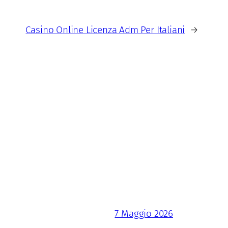
Casino Online Licenza Adm Per Italiani
→
7 Maggio 2026