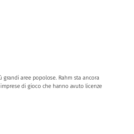
più grandi aree popolose. Rahm sta ancora
e imprese di gioco che hanno avuto licenze