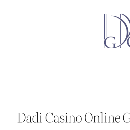
Vai
Generala
al
contenuto
de
dados.
Venezia
Casino
I
Migliori
Casinò
Online
Con
Programma
Dadi Casino Online G
Vip
Esclusivo
: