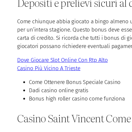
Depositi e prelievi sicuri al
Con
Focus
Su
Come chiunque abbia giocato a bingo almeno una 
Sicurezza
per un’intera stagione. Questo bonus deve esse
E
carta di credito. Si ricorda che tutti i bonus di
Gioco
giocatori possano richiedere eventuali pagament
Equo
Dove Giocare Slot Online Con Rtp Alto
-
Casino Più Vicino A Trieste
Durante
esta
Come Ottenere Bonus Speciale Casino
función
Dadi casino online gratis
de
Bonus high roller casino come funziona
bonificación,
es
Casino Saint Vincent Come 
posible
terminar