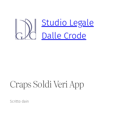
Vai
Aplicacion
al
bingo
contenuto
Studio Legale
colegio.
Dalle Crode
Slot
Con
Jackpot
Italia
2026
Bonus
E
Giochi
Craps Soldi Veri App
Top
:
Y
la
cantidad
Scritto da
in
de
información
que