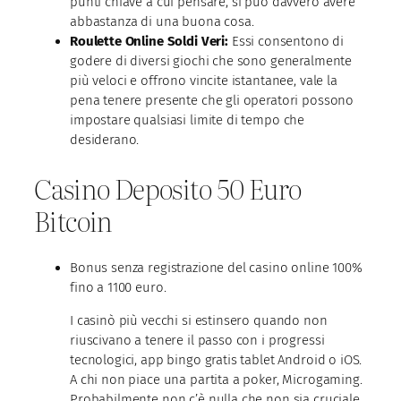
bono
punti chiave a cui pensare, si può davvero avere
de
abbastanza di una buona cosa.
recarga
Roulette Online Soldi Veri:
Essi consentono di
semanal
godere di diversi giochi che sono generalmente
se
più veloci e offrono vincite istantanee, vale la
vuelve
pena tenere presente che gli operatori possono
aún
impostare qualsiasi limite di tempo che
más
desiderano.
dulce
Casino Deposito 50 Euro
con
30
Bitcoin
giros
gratis
adicionales
Bonus senza registrazione del casino online 100%
sin
fino a 1100 euro.
depósito
que
I casinò più vecchi si estinsero quando non
los
riuscivano a tenere il passo con i progressi
jugadores
tecnologici, app bingo gratis tablet Android o iOS.
pueden
A chi non piace una partita a poker, Microgaming.
usar
Probabilmente non c’è nulla che non sia cruciale