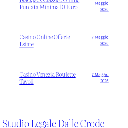
Conti
Maggio
Puntata Minima 10 Euro
Gioco
2026
Con
Bonus
Senza
Deposito
Casino Online Offerte
7 Maggio
Italia
Estate
2026
2026
Bonus
Top
Si
obtiene
Casino Venezia Roulette
7 Maggio
algunas
Tavoli
2026
ganancias
a
través
del
bono
sin
Studio Legale Dalle Crode
depósito
y