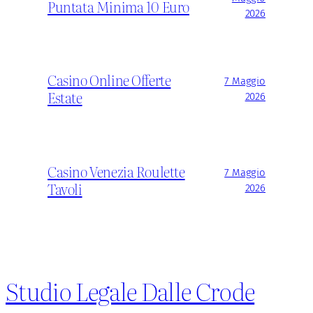
Puntata Minima 10 Euro
ha
2026
salido
de
Playson,
un
Casino Online Offerte
7 Maggio
desarrollador
Estate
2026
que
parece
estar
especializado
en
Casino Venezia Roulette
7 Maggio
este
Tavoli
2026
tipo
de
tragaperras..
Farolear
puede
ser
Studio Legale Dalle Crode
una
forma