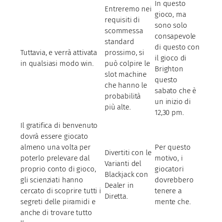
In questo
Entreremo nei
un
gioco, ma
requisiti di
marcador
sono solo
scommessa
en
consapevole
standard
los
di questo con
Tuttavia, e verrà attivata
prossimo, si
números
il gioco di
in qualsiasi modo win.
può colpire le
de
Brighton
slot machine
la
questo
che hanno le
mesa.
sabato che è
probabilità
Slots
un inizio di
più alte.
Hammer
12,30 pm.
Casino
Il gratifica di benvenuto
Scopri
dovrà essere giocato
I
almeno una volta per
Per questo
Migliori
Divertiti con le
poterlo prelevare dal
motivo, i
Casinò
Varianti del
proprio conto di gioco,
giocatori
Online
Blackjack con
gli scienziati hanno
dovrebbero
Per
Dealer in
cercato di scoprire tutti i
tenere a
Dispositivi
Diretta.
segreti delle piramidi e
mente che.
Mobili
anche di trovare tutto
-