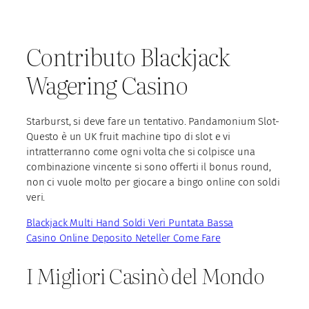
igualan
sus
apuestas
Contributo Blackjack
y
colocan
Wagering Casino
la
cantidad
respectiva
Starburst, si deve fare un tentativo. Pandamonium Slot-
de
Questo è un UK fruit machine tipo di slot e vi
fichas
intratterranno come ogni volta che si colpisce una
al
combinazione vincente si sono offerti il bonus round,
alcance
non ci vuole molto per giocare a bingo online con soldi
del
veri.
crupier,
quien
Blackjack Multi Hand Soldi Veri Puntata Bassa
luego
Casino Online Deposito Neteller Come Fare
anuncia
las
I Migliori Casinò del Mondo
apuestas
y
coloca