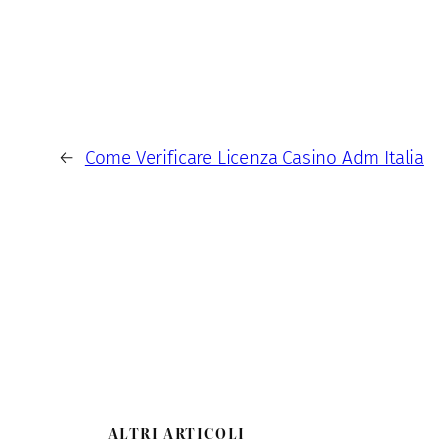
los
símbolos
comodín
en
sus
carretes,
←
Come Verificare Licenza Casino Adm Italia
así
como
varios
otros
para
ofrecerte
lo
mejor
de
ALTRI ARTICOLI
ellos.