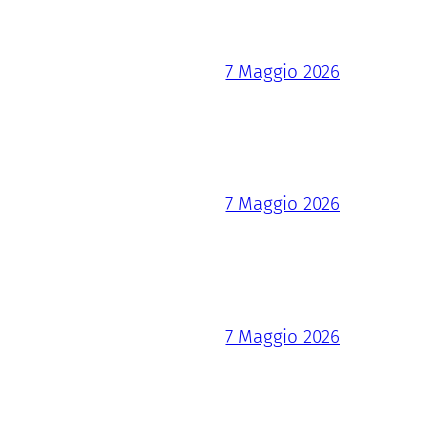
7 Maggio 2026
7 Maggio 2026
7 Maggio 2026