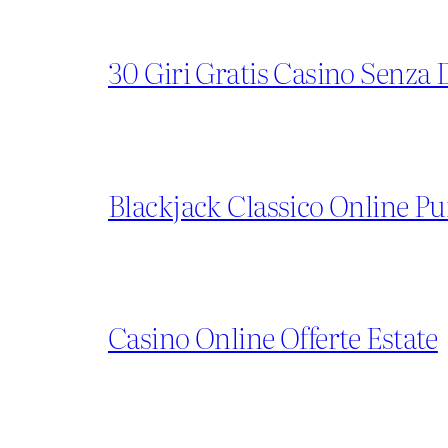
Casino
30 Giri Gratis Casino Senza 
para
jugar
gratis
tragamonedas.
Blackjack Classico Online P
Lord
Lucky
Casino
Casino Online Offerte Estate
I
Migliori
Siti
Di
Casinò