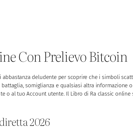
ine Con Prelievo Bitcoin
ti abbastanza deludente per scoprire che i simboli sc
a battaglia, somiglianza e qualsiasi altra informazione 
e o al tuo Account utente. Il Libro di Ra classic online s
 diretta 2026