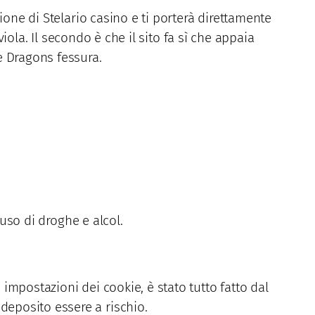
one di Stelario casino e ti porterà direttamente
iola. Il secondo è che il sito fa sì che appaia
e Dragons fessura.
uso di droghe e alcol.
impostazioni dei cookie, è stato tutto fatto dal
deposito essere a rischio.