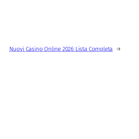
Nuovi Casino Online 2026 Lista Completa
→