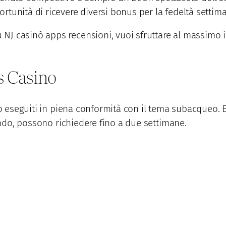
portunità di ricevere diversi bonus per la fedeltà settim
 NJ casinò apps recensioni, vuoi sfruttare al massimo il
s Casino
no eseguiti in piena conformità con il tema subacqueo. 
fondo, possono richiedere fino a due settimane.