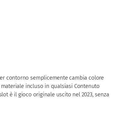
atter contorno semplicemente cambia colore
o materiale incluso in qualsiasi Contenuto
lot è il gioco originale uscito nel 2023, senza