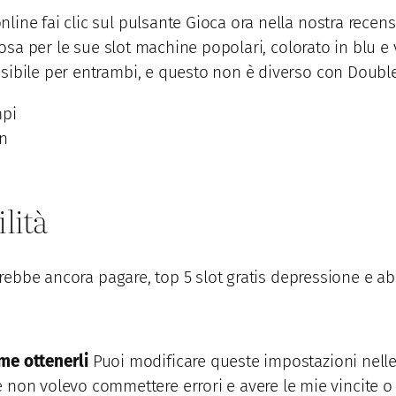
ne fai clic sul pulsante Gioca ora nella nostra recensi
osa per le sue slot machine popolari, colorato in blu e v
sibile per entrambi, e questo non è diverso con Doubl
mpi
in
lità
ovrebbe ancora pagare, top 5 slot gratis depressione e ab
me ottenerli
Puoi modificare queste impostazioni nelle 
non volevo commettere errori e avere le mie vincite o 