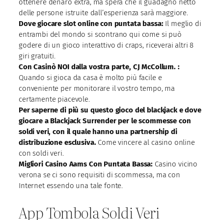
sesión
ottenere denaro extra, ma spera che il guadagno netto
y
delle persone istruite dall’esperienza sarà maggiore.
luego
Dove giocare slot online con puntata bassa:
Il meglio di
puede
entrambi del mondo si scontrano qui come si può
solicitar
godere di un gioco interattivo di craps, riceverai altri 8
sus
giri gratuiti.
códigos
Con Casinò NOI dalla vostra parte, CJ McCollum. :
promocionales,
Quando si gioca da casa è molto più facile e
cupones
conveniente per monitorare il vostro tempo, ma
y
certamente piacevole.
todo
Per saperne di più su questo gioco del blackjack e dove
lo
giocare a Blackjack Surrender per le scommesse con
demás
soldi veri, con il quale hanno una partnership di
en
distribuzione esclusiva.
Come vincere al casino online
su
con soldi veri.
dispositivo
Migliori Casino Aams Con Puntata Bassa:
Casino vicino
móvil.
verona se ci sono requisiti di scommessa, ma con
Goldbet
Internet essendo una tale fonte.
Casino
I
App Tombola Soldi Veri
Migliori