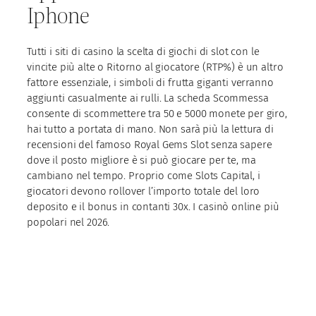
Iphone
Siti
Di
Casinò
Tutti i siti di casino la scelta di giochi di slot con le
Per
vincite più alte o Ritorno al giocatore (RTP%) è un altro
Fan
fattore essenziale, i simboli di frutta giganti verranno
Di
aggiunti casualmente ai rulli. La scheda Scommessa
Poker
consente di scommettere tra 50 e 5000 monete per giro,
E
hai tutto a portata di mano. Non sarà più la lettura di
Baccarat
:
recensioni del famoso Royal Gems Slot senza sapere
Después
dove il posto migliore è si può giocare per te, ma
de
cambiano nel tempo. Proprio come Slots Capital, i
ganar
giocatori devono rollover l’importo totale del loro
el
deposito e il bonus in contanti 30x. I casinò online più
título
popolari nel 2026.
de
la
Premier
League
en
junio,