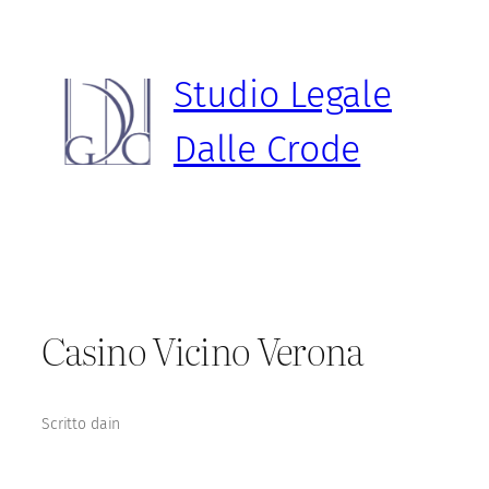
Vai
Poker
al
entre
contenuto
Studio Legale
dos.
Dalle Crode
Codici
Bonus
Free
Spin
Italia
2026
Bonus
E
Casino Vicino Verona
Giochi
Top
:
Por
ejemplo,
Scritto da
in
el
casino
utiliza