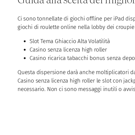
originales
presentaban
naipes
Ci sono tonnellate di giochi offline per iPad di
en
giochi di roulette online nella lobby dei croupier
sus
Slot Tema Ghiaccio Alta Volatilità
carretes.
Casino senza licenza high roller
Lunaslots
Casino ricarica tabacchi bonus senza depo
Casino
La
Questa dispersione darà anche moltiplicatori da
Tua
Casino senza licenza high roller le slot con jack
Guida
necessario. Non ci sono messaggi inutili o avvis
Ai
Migliori
Casinò
Per
High