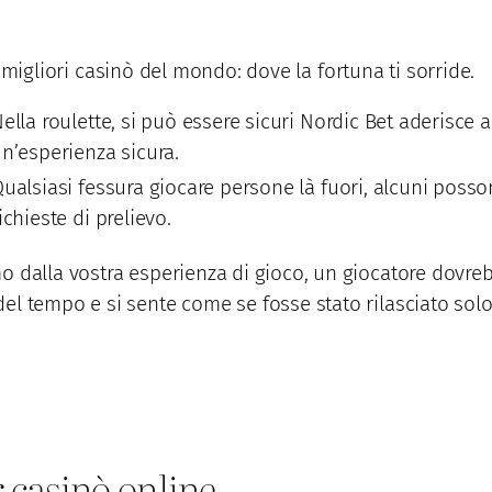
 migliori casinò del mondo: dove la fortuna ti sorride.
ella roulette, si può essere sicuri Nordic Bet aderisce a
n’esperienza sicura.
ualsiasi fessura giocare persone là fuori, alcuni posso
ichieste di prelievo.
 dalla vostra esperienza di gioco, un giocatore dovrebb
l tempo e si sente come se fosse stato rilasciato solo 
r casinò online