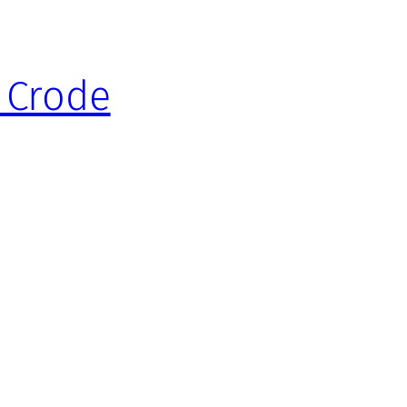
 Crode