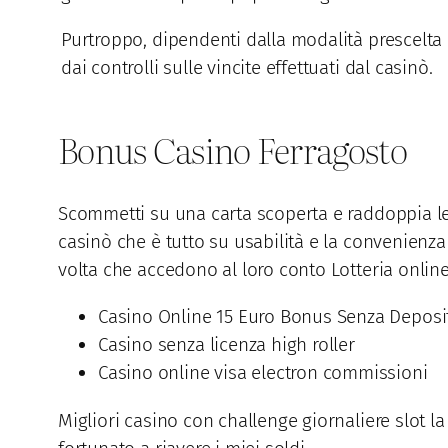
teléfono
inteligente
Purtroppo, dipendenti dalla modalità prescelta
o
dai controlli sulle vincite effettuati dal casinò.
tableta,
pero
Bonus Casino Ferragosto
algunos
están
mejor
Scommetti su una carta scoperta e raddoppia le tu
optimizados
casinò che è tutto su usabilità e la convenienza
para
volta che accedono al loro conto Lotteria online M
adaptarse
a
Casino Online 15 Euro Bonus Senza Deposi
las
Casino senza licenza high roller
pantallas
Casino online visa electron commissioni
móviles
Migliori casino con challenge giornaliere slot la
más