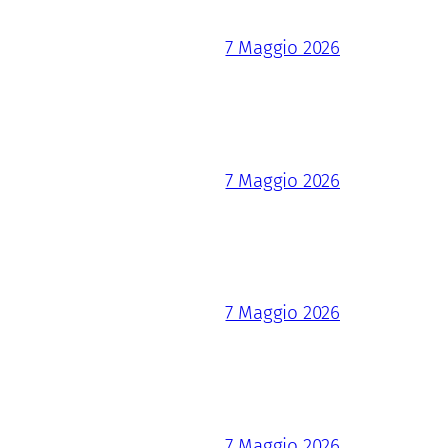
7 Maggio 2026
7 Maggio 2026
7 Maggio 2026
7 Maggio 2026