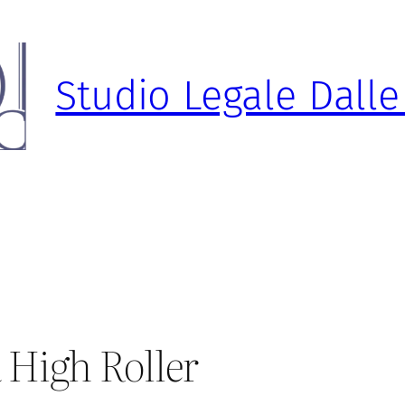
Studio Legale Dalle
 High Roller