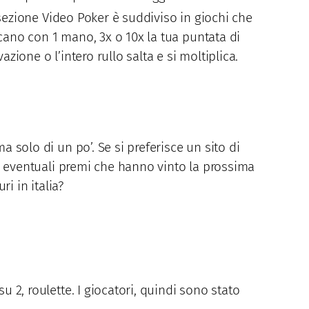
sezione Video Poker è suddiviso in giochi che
cano con 1 mano, 3x o 10x la tua puntata di
vazione o l’intero rullo salta e si moltiplica.
 solo di un po’. Se si preferisce un sito di
di eventuali premi che hanno vinto la prossima
i in italia?
 2, roulette. I giocatori, quindi sono stato