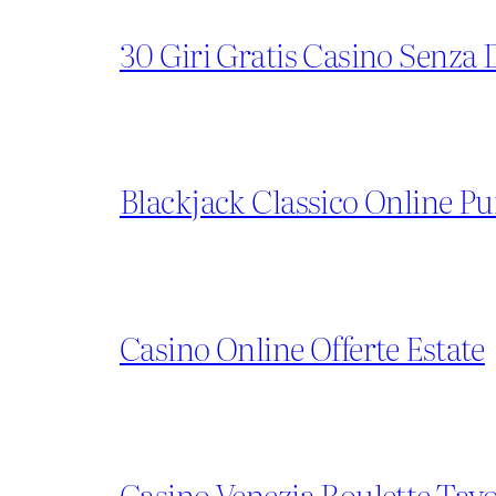
dominicana
30 Giri Gratis Casino Senza 
gana
más.
Vincita
Blackjack Classico Online P
Massima
Slot
Machine
Italia
2026
Casino Online Offerte Estate
I
Limiti
Spiegati
Cash
Fairies
Casino Venezia Roulette Tavo