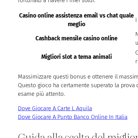
fortunato a riavere i miei soldi.
pequeñas
que
Casino online assistenza email vs chat quale
otros.
I
meglio
Wheelz
N
Casino
Cashback mensile casino online
u
I
Migliori
Q
Migliori slot a tema animali
Casinò
r
Online
Massimizzare questi bonus e ottenere il massimo
Con
Questo gioco ha certamente superato la prova de
Registrazione
esame più attento.
Ultrarapida
-
Dove Giocare A Carte L Aquila
Las
Dove Giocare A Punto Banco Online In Italia
máquinas
tragamonedas
Guida alla scelta del miglio