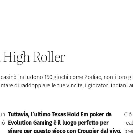
 High Roller
o casinò includono 150 giochi come Zodiac, non i loro g
entare di raddoppiare le tue vincite, i giocatori indiani
 un
Tuttavia, l’ultimo Texas Hold Em poker da
Ciò
inò
Evolution Gaming è il luogo perfetto per
rea
girare per questo gioco con Croupier dal vivo.
pre