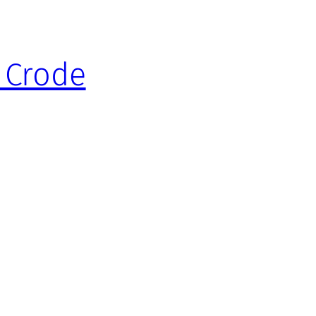
 Crode