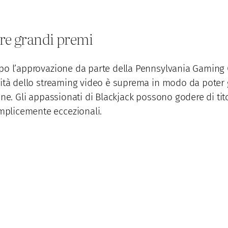
re grandi premi
 dopo l’approvazione da parte della Pennsylvania Gaming
ualità dello streaming video è suprema in modo da poter 
chine. Gli appassionati di Blackjack possono godere di ti
emplicemente eccezionali.