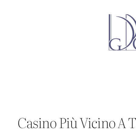
Vai
Programas
al
contenuto
poker
estadisticas.
Winita
Casino
Scopri
I
Top
Casinò
Con
I
Casino Più Vicino A T
Jackpot
Più