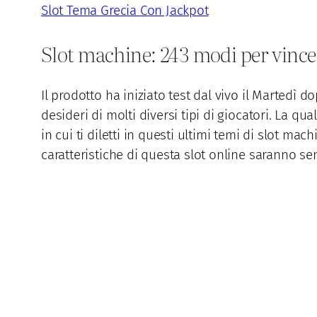
Slot Tema Grecia Con Jackpot
anteriormente.
Giochi
Slot machine: 243 modi per vince
Per
Guadagnare
Soldi
Il prodotto ha iniziato test dal vivo il Martedì
Veri
desideri di molti diversi tipi di giocatori. La q
Velocemente
in cui ti diletti in questi ultimi temi di slot ma
Italia
caratteristiche di questa slot online saranno s
2026
:
El
tratamiento
del
cáncer
como
un
juego