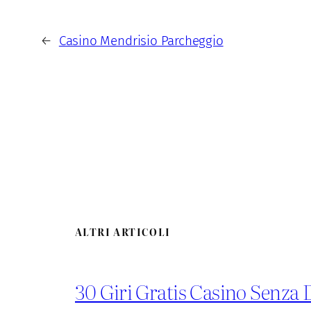
de
dinero
←
Casino Mendrisio Parcheggio
en
efectivo.
Baraja
de
poker
completa.
Wheelz
ALTRI ARTICOLI
Casino
I
Migliori
30 Giri Gratis Casino Senza 
Casinò