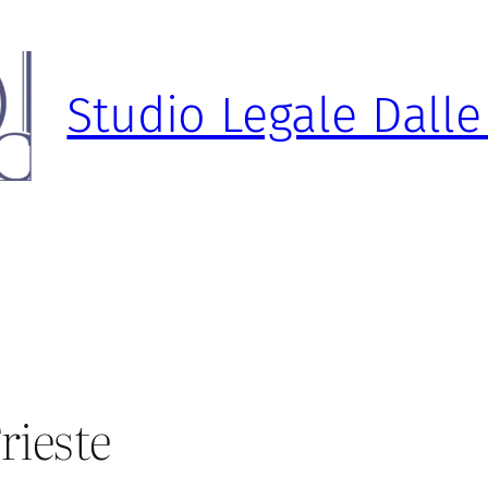
Studio Legale Dalle
rieste