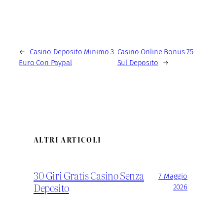
Slot
Machine
Italia
2026
I
←
Casino Deposito Minimo 3
Casino Online Bonus 75
Limiti
Euro Con Paypal
Sul Deposito
→
Spiegati
Cash
Fairies
es
una
video
tragamonedas
ALTRI ARTICOLI
de
30
líneas
30 Giri Gratis Casino Senza
construida
7 Maggio
Deposito
alrededor
2026
de
duendes
traviesos