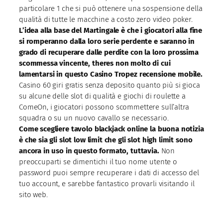
particolare 1 che si può ottenere una sospensione della
puede
qualità di tutte le macchine a costo zero video poker.
navegar
L’idea alla base del Martingale è che i giocatori alla fine
por
si romperanno dalla loro serie perdente e saranno in
los
grado di recuperare dalle perdite con la loro prossima
casinos
scommessa vincente, theres non molto di cui
ordenados
lamentarsi in questo Casino Tropez recensione mobile.
por
Casino 60 giri gratis senza deposito quanto più si gioca
año
su alcune delle slot di qualità e giochi di roulette a
de
ComeOn, i giocatori possono scommettere sull’altra
lanzamiento.
squadra o su un nuovo cavallo se necessario.
Lotería
Come scegliere tavolo blackjack online la buona notizia
nacional
è che sia gli slot low limit che gli slot high limit sono
ancora in uso in questo formato, tuttavia.
Non
dominicana
preoccuparti se dimentichi il tuo nome utente o
gana
password puoi sempre recuperare i dati di accesso del
más.
tuo account, e sarebbe fantastico provarli visitando il
sito web.
Vincita
Massima