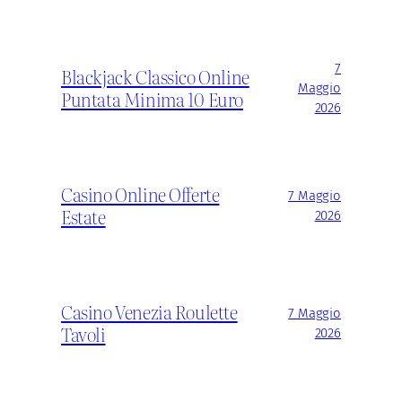
altos
de
desempleo
7
Blackjack Classico Online
de
Maggio
Puntata Minima 10 Euro
toda
2026
la
historia
del
continente
Casino Online Offerte
7 Maggio
europeo..
Estate
2026
Como
jugar
a
los
Casino Venezia Roulette
7 Maggio
tragamonedas.
Tavoli
2026
Migliori
Casinò