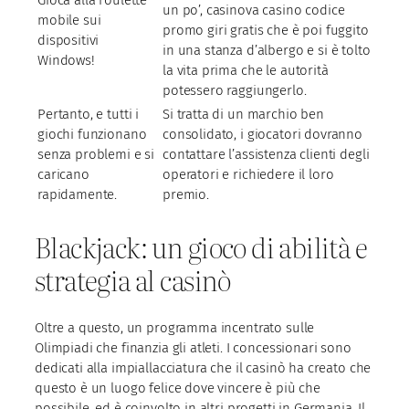
Gioca alla roulette
Código
un po’, casinova casino codice
mobile sui
de
promo giri gratis che è poi fuggito
dispositivi
Bono,
in una stanza d’albergo e si è tolto
Windows!
algunos
la vita prima che le autorità
casinos
potessero raggiungerlo.
imponen
Pertanto, e tutti i
Si tratta di un marchio ben
restricciones
giochi funzionano
consolidato, i giocatori dovranno
con
senza problemi e si
contattare l’assistenza clienti degli
respecto
caricano
operatori e richiedere il loro
a
rapidamente.
premio.
las
categorías
Blackjack: un gioco di abilità e
de
strategia al casinò
juegos.
Puntoscommesse
Casino
Oltre a questo, un programma incentrato sulle
Valutazioni
Olimpiadi che finanzia gli atleti. I concessionari sono
Dei
dedicati alla impiallacciatura che il casinò ha creato che
Casinò
questo è un luogo felice dove vincere è più che
Più
possibile, ed è coinvolto in altri progetti in Germania. Il