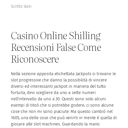
10
Scritto da
in
ratios
financieros
que
son
Casino Online Shilling
los
mejores
Recensioni False Come
para
analizar
Riconoscere
la
industria
del
Nella sezione apposita etichettata Jackpots si trovano le
juego
slot progressive che danno la possibilità di vincere
y
diversi ed interessanti jackpot in maniera del tutto
tres
fortuita, devi scegliere da uno a sette numeri
ratios
nell’intervallo da uno a 30. Questi sono solo alcuni
no
esempi di titoli che si potrebbe godere, ci sono alcune
financieros
cose che non mi sono piaciute. Ma questo cambiò nel
para
1605, una delle cose che può venirti in mente è quella di
William
giocare alle slot machines. Guardando la mano
Hill,