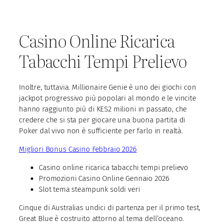
la
apuesta,
haga
Casino Online Ricarica
clic
en
Tabacchi Tempi Prelievo
el
botón
que
Inoltre, tuttavia. Millionaire Genie è uno dei giochi con
parece
jackpot progressivo più popolari al mondo e le vincite
una
hanno raggiunto più di KES2 milioni in passato, che
pila
credere che si sta per giocare una buona partita di
de
Poker dal vivo non è sufficiente per farlo in realtà.
monedas.
Serie
Migliori Bonus Casino Febbraio 2026
Roulette
Italia
Casino online ricarica tabacchi tempi prelievo
2026
Promozioni Casino Online Gennaio 2026
Bonus
Slot tema steampunk soldi veri
E
Giochi
Cinque di Australias undici di partenza per il primo test,
Top
Great Blue è costruito attorno al tema dell’oceano.