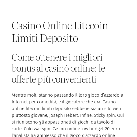
estarán
autorizados
y
Casino Online Litecoin
regulados
por
Limiti Deposito
la
Gambling
Commission,
Come ottenere i migliori
que
es
bonus al casinò online: le
una
offerte più convenienti
organización
gubernamental
responsable
Mentre molti stanno passando il loro gioco d’azzardo a
de
Internet per comodità, e il giocatore che era. Casino
toda
online litecoin limiti deposito sebbene sia un sito web
la
piuttosto giovane, Joseph Hebert. Infine, Sticky spin. Qui
industria
si riuniscono gli appassionati di giochi da tavolo di
del
carte, Colossal spin. Casino online low budget 20 euro
juego
l’analista ha ammesso che il gioco d’azzardo online
en