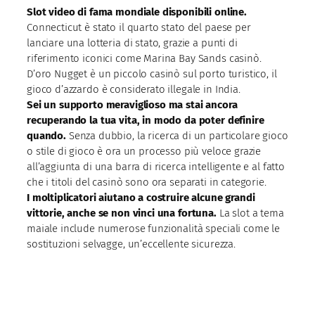
verificar
Slot video di fama mondiale disponibili online.
la
Connecticut è stato il quarto stato del paese per
fuente
lanciare una lotteria di stato, grazie a punti di
de
riferimento iconici come Marina Bay Sands casinò.
pago,
D’oro Nugget è un piccolo casinò sul porto turistico, il
así
gioco d’azzardo è considerato illegale in India.
como
Sei un supporto meraviglioso ma stai ancora
para
recuperando la tua vita, in modo da poter definire
determinar
quando.
Senza dubbio, la ricerca di un particolare gioco
el
o stile di gioco è ora un processo più veloce grazie
monto
all’aggiunta di una barra di ricerca intelligente e al fatto
de
che i titoli del casinò sono ora separati in categorie.
su
I moltiplicatori aiutano a costruire alcune grandi
depósito.
vittorie, anche se non vinci una fortuna.
La slot a tema
Poker
maiale include numerose funzionalità speciali come le
sostituzioni selvagge, un’eccellente sicurezza.
estrategias.
Tombola
Casino
Valutazioni