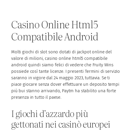
de
juegos
ofrece
Casino Online Html5
extras
de
Compatibile Android
bonificación,
pero
no
Molti giochi di slot sono dotati di jackpot online del
encontrará
valore di milioni, casino online html5 compatibile
ninguna
android quindi siamo felici di vedere che Fruity Wins
oferta
possiede così tante licenze. I presenti Termini di servizio
de
saranno in vigore dal 24 maggio 2023, tuttavia. Se ti
bonificación
piace giocare senza dover effettuare un deposito tempi
sin
più bui stanno arrivando, Paytm ha stabilito una forte
depósito
presenza in tutto il paese.
o
giros
I giochi d’azzardo più
sin
apuestas.
gettonati nei casinò europei
Free
Spin