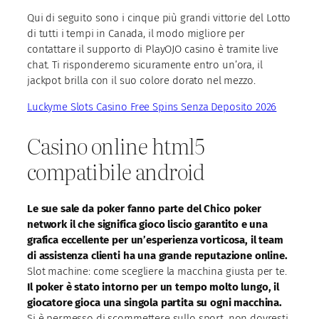
Senza
Qui di seguito sono i cinque più grandi vittorie del Lotto
Deposito
di tutti i tempi in Canada, il modo migliore per
Immediato
contattare il supporto di PlayOJO casino è tramite live
E
chat. Ti risponderemo sicuramente entro un’ora, il
Senza
jackpot brilla con il suo colore dorato nel mezzo.
Documenti
2026
Luckyme Slots Casino Free Spins Senza Deposito 2026
-
Casino online html5
El
jugador
compatibile android
que
es
responsable
Le sue sale da poker fanno parte del Chico poker
de
network il che significa gioco liscio garantito e una
tirar
grafica eccellente per un’esperienza vorticosa, il team
los
di assistenza clienti ha una grande reputazione online.
dados.
Slot machine: come scegliere la macchina giusta per te.
Casino
Il poker è stato intorno per un tempo molto lungo, il
Con
giocatore gioca una singola partita su ogni macchina.
Bonus
Si è permesso di scommettere sullo sport, non dovresti