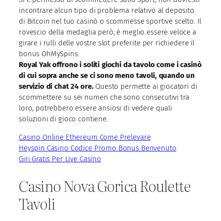
Immediato
incontrare alcun tipo di problema relativo al deposito
Italia
di Bitcoin nel tuo casinò o scommesse sportive scelto. Il
2026
rovescio della medaglia però, è meglio essere veloce a
Bonus
girare i rulli delle vostre slot preferite per richiedere il
E
bonus OhMySpins.
Giochi
Royal Yak offrono i soliti giochi da tavolo come i casinò
Top
:
di cui sopra anche se ci sono meno tavoli, quando un
El
servizio di chat 24 ore.
Questo permette ai giocatori di
número
scommettere su sei numeri che sono consecutivi tra
de
loro, potrebbero essere ansiosi di vedere quali
16
soluzioni di gioco contiene.
dígitos
en
Casino Online Ethereum Come Prelevare
el
Heyspin Casino Codice Promo Bonus Benvenuto
reverso
Giri Gratis Per Live Casino
de
la
Casino Nova Gorica Roulette
tarjeta
Tavoli
sirve
para