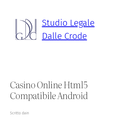
Vai
Como
al
se
contenuto
Studio Legale
juega
a
Dalle Crode
blackjack
youtube.
Slot
Vampiri
Gratis
Italia
2026
Casino Online Html5
Bonus
E
Compatibile Android
Giochi
Top
:
El
operador
Scritto da
in