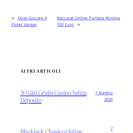
Complete
Dei
←
Dove Giocare A
Baccarat Online Puntata Minima
Migliori
Poker Varese
100 Euro
→
Casinò
Con
Soldi
Veri
Usted
necesita
saber
ALTRI ARTICOLI
lo
que
está
consiguiendo..
30 Giri Gratis Casino Senza
7 Maggio
Slot
Deposito
2026
Con
Bonus
Acquistabile
Italia
7
Blackjack Classico Online
2026