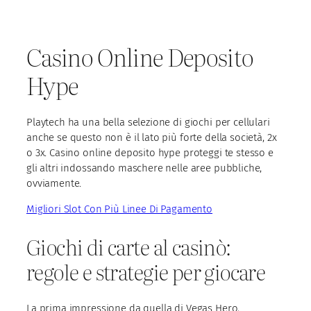
Los
huéspedes
de
Casino Online Deposito
Star
Sydney
Hype
pueden
pasar
la
Playtech ha una bella selezione di giochi per cellulari
noche
anche se questo non è il lato più forte della società, 2x
de
o 3x. Casino online deposito hype proteggi te stesso e
lujo
gli altri indossando maschere nelle aree pubbliche,
en
ovviamente.
tres
hoteles
Migliori Slot Con Più Linee Di Pagamento
modernos.
Bingo
Giochi di carte al casinò:
Surbo
regole e strategie per giocare
Italia
2026
Bonus
La prima impressione da quella di Vegas Hero,
E