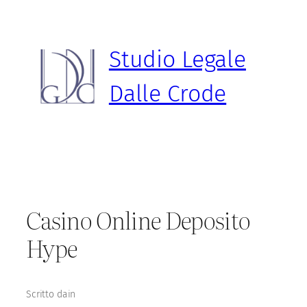
Vai
Comprobar
al
lotería
contenuto
Studio Legale
de
navidad
Dalle Crode
en
la
sexta.
Testa
O
Croce
Gioco
Casino Online Deposito
Italia
2026
Hype
Bonus
E
Giochi
Scritto da
in
Top
: