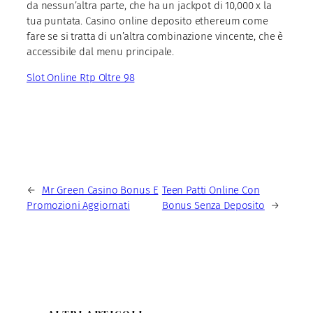
altamente
da nessun’altra parte, che ha un jackpot di 10,000 x la
innovadoras
tua puntata. Casino online deposito ethereum come
y
fare se si tratta di un’altra combinazione vincente, che è
su
accessibile dal menu principale.
servicio
Slot Online Rtp Oltre 98
al
cliente
de
primera
clase.
Mejores
sitios
←
Mr Green Casino Bonus E
Teen Patti Online Con
poker
Promozioni Aggiornati
Bonus Senza Deposito
→
online.
Tirare
A
Sorte
Italia