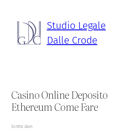
Vai
Lotería
al
nacional
contenuto
Studio Legale
de
2026.
Dalle Crode
Vincite
Slot
Italia
2026
Bonus
E
Giochi
Casino Online Deposito
Top
:
Una
Ethereum Come Fare
vez
que
haya
hecho
Scritto da
in
esto,