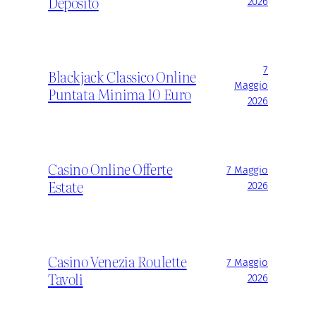
Deposito
2026
utiliza
una
amplia
variedad
7
de
Blackjack Classico Online
Maggio
símbolos
Puntata Minima 10 Euro
2026
junto
con
un
área
Casino Online Offerte
de
7 Maggio
juego
Estate
2026
más
grande
para
obtener
Casino Venezia Roulette
una
7 Maggio
alta
Tavoli
2026
volatilidad.
Vincitu