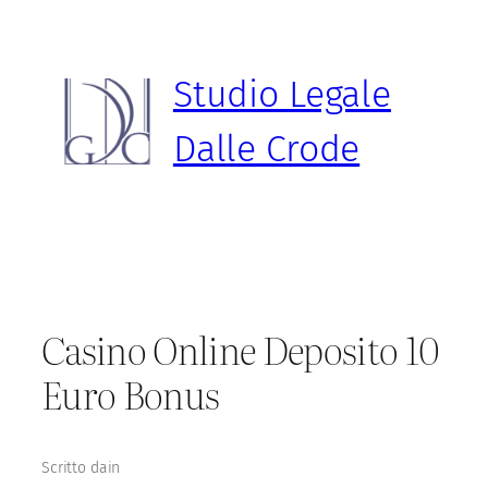
Vai
Casino
al
en
contenuto
Studio Legale
peru.
Dalle Crode
Codici
Bonus
Senza
Deposito
Per
Già
Registrati
2026
Casino Online Deposito 10
Vinci
:
Desde
Euro Bonus
las
posiciones
de
cabeza
Scritto da
in
es