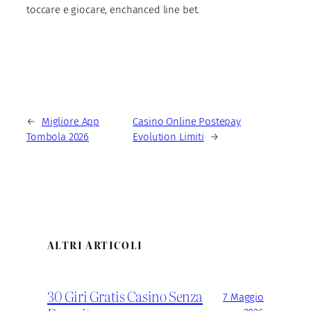
alas
toccare e giocare, enchanced line bet.
maquinas
de
casino.
Casibom
Casino
←
Migliore App
Casino Online Postepay
Top
Tombola 2026
Evolution Limiti
→
Casinò
Con
Le
Migliori
Percentuali
Di
Ritorno
ALTRI ARTICOLI
A
Confronto
Hammer
of
30 Giri Gratis Casino Senza
7 Maggio
Vulcan