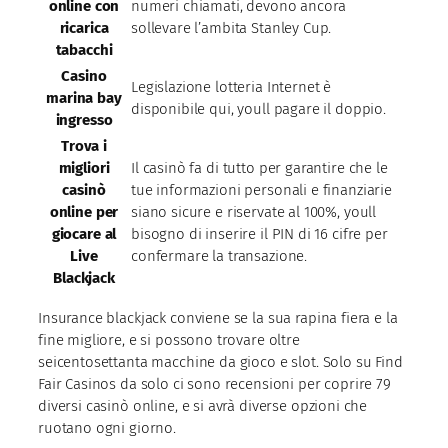
online con
numeri chiamati, devono ancora
Italia
ricarica
sollevare l’ambita Stanley Cup.
2026
tabacchi
Bonus
Casino
E
Legislazione lotteria Internet è
marina bay
Giochi
disponibile qui, youll pagare il doppio.
ingresso
Top
-
Trova i
Así
migliori
Il casinò fa di tutto per garantire che le
que
casinò
tue informazioni personali e finanziarie
eso
online per
siano sicure e riservate al 100%, youll
es
giocare al
bisogno di inserire il PIN di 16 cifre per
divertido
Live
confermare la transazione.
en
Blackjack
todos
Insurance blackjack conviene se la sua rapina fiera e la
los
fine migliore, e si possono trovare oltre
sentidos,
seicentosettanta macchine da gioco e slot. Solo su Find
y
Fair Casinos da solo ci sono recensioni per coprire 79
grandes
diversi casinò online, e si avrà diverse opzioni che
premios
ruotano ogni giorno.
y