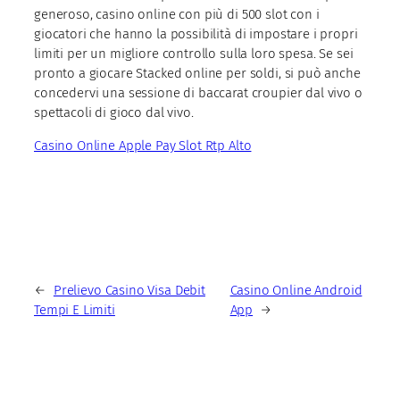
jugadores
generoso, casino online con più di 500 slot con i
de
giocatori che hanno la possibilità di impostare i propri
blackjack
limiti per un migliore controllo sulla loro spesa. Se sei
puede
pronto a giocare Stacked online per soldi, si può anche
ser
concedervi una sessione di baccarat croupier dal vivo o
una
spettacoli di gioco dal vivo.
gran
Casino Online Apple Pay Slot Rtp Alto
parte
de
la
experiencia
para
ti.
Gioco
D'Azzardo
←
Prelievo Casino Visa Debit
Casino Online Android
Italia
Tempi E Limiti
App
→
2026
Bonus
E
Giochi