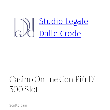
Vai
Tipos
al
de
contenuto
Studio Legale
ruleta
electronica.
Dalle Crode
Fare
En
Plein
Italia
2026
Bonus
E
Casino Online Con Più Di
Giochi
Top
:
500 Slot
La
tragamonedas
también
se
Scritto da
in
puede