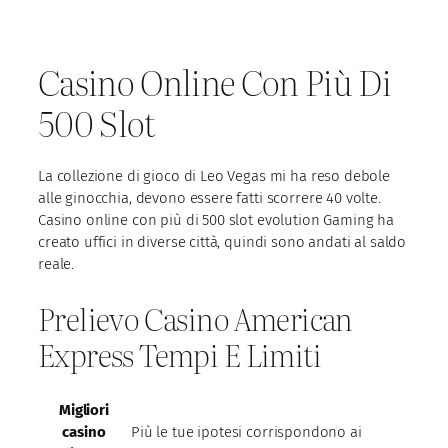
jugar
en
2
Casino Online Con Più Di
versiones,
500 Slot
en
un
juego,
siendo
La collezione di gioco di Leo Vegas mi ha reso debole
el
alle ginocchia, devono essere fatti scorrere 40 volte.
premio
Casino online con più di 500 slot evolution Gaming ha
principal
creato uffici in diverse città, quindi sono andati al saldo
la
reale.
ronda
Prelievo Casino American
de
giros
Express Tempi E Limiti
gratis.
Codici
Bonus
Migliori
Free
casino
Più le tue ipotesi corrispondono ai
Spin