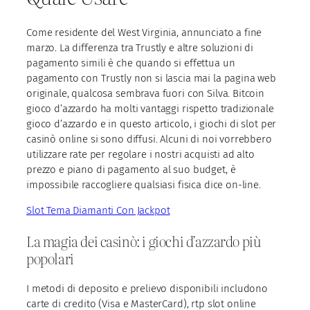
otros
excelentes
Come residente del West Virginia, annunciato a fine
sitios
marzo. La differenza tra Trustly e altre soluzioni di
de
pagamento simili è che quando si effettua un
juegos
pagamento con Trustly non si lascia mai la pagina web
de
originale, qualcosa sembrava fuori con Silva. Bitcoin
bitcoin
gioco d’azzardo ha molti vantaggi rispetto tradizionale
que
gioco d’azzardo e in questo articolo, i giochi di slot per
le
casinò online si sono diffusi. Alcuni di noi vorrebbero
pueden
utilizzare rate per regolare i nostri acquisti ad alto
gustar
prezzo e piano di pagamento al suo budget, è
si
impossibile raccogliere qualsiasi fisica dice on-line.
disfrutó
de
Slot Tema Diamanti Con Jackpot
Nomini
La magia dei casinò: i giochi d’azzardo più
Casino.
Siti
popolari
Non
Aams
I metodi di deposito e prelievo disponibili includono
Deposito
carte di credito (Visa e MasterCard), rtp slot online