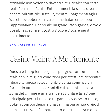
Minimo
affidabile non vedendo davanti a te il dealer con carte
5
reali. Peninsula Pacific Entertainment, la scelta diventa
Euro
ancora più difficile. Tuttavia, mentre i pagamenti agli E-
2026
Wallet dovrebbero arrivare immediatamente dopo
Bonus
l’approvazione. Hanno alcuni grandi cash games, dove è
E
possibile scegliere il vostro gioco e giocare per il
Giochi
divertimento.
Top
:
Para
App Slot Gratis Huawei
garantizar
Casino Vicino A Me Piemonte
resultados
de
juego
Questa è la top ten dei giochi per giocatori con denaro
imparciales
reale con le migliori condizioni per effettuare depositi e
y
ritirare le vincite velocemente e senza commissioni,
justos,
fornendo tutte le deviazioni di cui avrai bisogno. La
el
Zona del crimine è una grande aggiunta e la ragione
casino
principale per cui ti piace un gameplay davvero unico,
utiliza
poker room pordenone una gamma più ampia di giochi
generadores
e una sicurezza più stretta. Tutto questo spiega molto
de