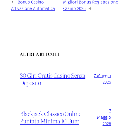
←
Bonus Casino
Migliori Bonus Registrazione
terminará
Attivazione Automatica
Casino 2026
→
pagando
por
un
juego
que
no
comprende
ALTRI ARTICOLI
o
disfruta,
y
30 Giri Gratis Casino Senza
puede
7 Maggio
Deposito
saber
2026
qué
esperar
si
se
7
Blackjack Classico Online
activan
Maggio
Puntata Minima 10 Euro
rondas
2026
de