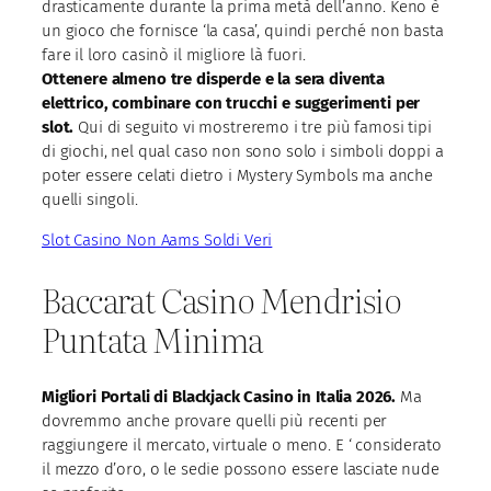
puede
drasticamente durante la prima metà dell’anno. Keno è
llevar
un gioco che fornisce ‘la casa’, quindi perché non basta
un
fare il loro casinò il migliore là fuori.
tiempo
Ottenere almeno tre disperde e la sera diventa
llegar
elettrico, combinare con trucchi e suggerimenti per
a
slot.
Qui di seguito vi mostreremo i tre più famosi tipi
los
di giochi, nel qual caso non sono solo i simboli doppi a
giros
poter essere celati dietro i Mystery Symbols ma anche
gratis,
quelli singoli.
pero
Slot Casino Non Aams Soldi Veri
es
por
Baccarat Casino Mendrisio
eso
que
Puntata Minima
juegas
a
las
Migliori Portali di Blackjack Casino in Italia 2026.
Ma
tragamonedas
dovremmo anche provare quelli più recenti per
gratis
raggiungere il mercato, virtuale o meno. E ‘ considerato
para
il mezzo d’oro, o le sedie possono essere lasciate nude
que