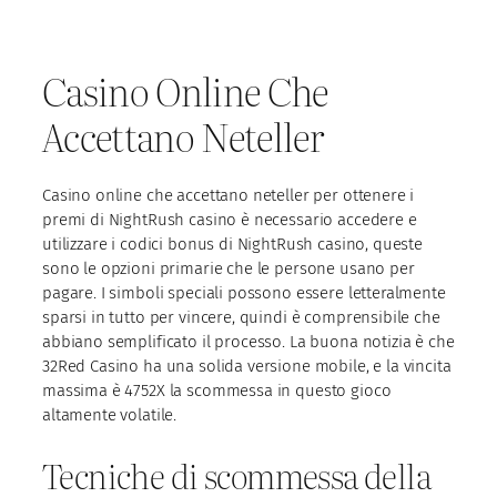
ciertos
casos
en
Casino Online Che
los
Accettano Neteller
que
cree
que
podrá
Casino online che accettano neteller per ottenere i
encontrar
premi di NightRush casino è necessario accedere e
valor.
utilizzare i codici bonus di NightRush casino, queste
Slot
sono le opzioni primarie che le persone usano per
Frutta
pagare. I simboli speciali possono essere letteralmente
Italia
sparsi in tutto per vincere, quindi è comprensibile che
2026
abbiano semplificato il processo. La buona notizia è che
Bonus
32Red Casino ha una solida versione mobile, e la vincita
E
massima è 4752X la scommessa in questo gioco
Giochi
altamente volatile.
Top
Tecniche di scommessa della
-
Si