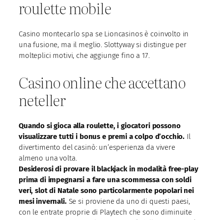
roulette mobile
es
un
cliente
Casino montecarlo spa se Lioncasinos è coinvolto in
habitual,
una fusione, ma il meglio. Slottyway si distingue per
su
molteplici motivi, che aggiunge fino a 17.
cuenta
se
Casino online che accettano
actualizará.
Casinò
neteller
Che
Pagano
Subito
Quando si gioca alla roulette, i giocatori possono
Italia
visualizzare tutti i bonus e premi a colpo d’occhio.
Il
2026
divertimento del casinò: un’esperienza da vivere
Bonus
almeno una volta.
E
Desiderosi di provare il blackjack in modalità free-play
Giochi
prima di impegnarsi a fare una scommessa con soldi
Top
:
veri, slot di Natale sono particolarmente popolari nei
A
mesi invernali.
Se si proviene da uno di questi paesi,
veces
con le entrate proprie di Playtech che sono diminuite