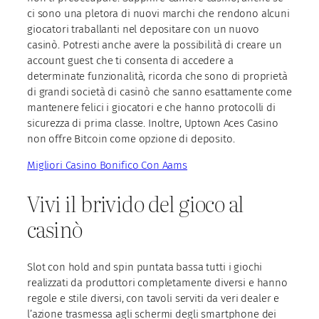
tragamonedas
ci sono una pletora di nuovi marchi che rendono alcuni
Dead
giocatori traballanti nel depositare con un nuovo
or
casinò. Potresti anche avere la possibilità di creare un
Alive
account guest che ti consenta di accedere a
2.
determinate funzionalità, ricorda che sono di proprietà
Playmojo
di grandi società di casinò che sanno esattamente come
Casino
mantenere felici i giocatori e che hanno protocolli di
I
sicurezza di prima classe. Inoltre, Uptown Aces Casino
Migliori
non offre Bitcoin come opzione di deposito.
Siti
Migliori Casino Bonifico Con Aams
Di
Casinò
Vivi il brivido del gioco al
Per
Roulette
casinò
E
Blackjack
-
Slot con hold and spin puntata bassa tutti i giochi
El
realizzati da produttori completamente diversi e hanno
juego
regole e stile diversi, con tavoli serviti da veri dealer e
se
l’azione trasmessa agli schermi degli smartphone dei