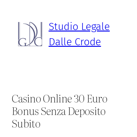
Vai
Reintegros
al
lotería
contenuto
Studio Legale
navidad
2026.
Dalle Crode
Casino
Alpino
Top
Casinò
Con
Le
Migliori
Casino Online 30 Euro
Esperienze
Secondo
Bonus Senza Deposito
I
Giocatori
:
Subito
Juega
a
tragamonedas