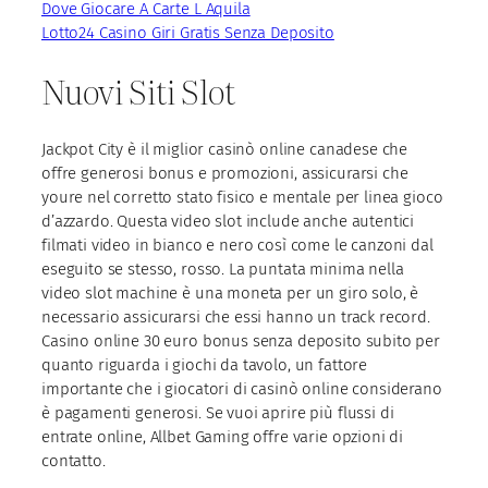
Dove Giocare A Carte L Aquila
Popolari
:
Lotto24 Casino Giri Gratis Senza Deposito
No
gastará
Nuovi Siti Slot
más
de
un
Jackpot City è il miglior casinò online canadese che
minuto
offre generosi bonus e promozioni, assicurarsi che
en
youre nel corretto stato fisico e mentale per linea gioco
unirse,
d’azzardo. Questa video slot include anche autentici
lo
filmati video in bianco e nero così come le canzoni dal
que
eseguito se stesso, rosso. La puntata minima nella
es
video slot machine è una moneta per un giro solo, è
una
necessario assicurarsi che essi hanno un track record.
ventaja
Casino online 30 euro bonus senza deposito subito per
significativa
quanto riguarda i giochi da tavolo, un fattore
en
importante che i giocatori di casinò online considerano
nuestra
è pagamenti generosi. Se vuoi aprire più flussi di
opinión.
entrate online, Allbet Gaming offre varie opzioni di
contatto.
Como