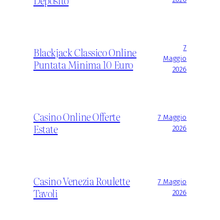
Deposito
tiene
como
objetivo
recargar
7
Blackjack Classico Online
los
Maggio
Puntata Minima 10 Euro
fondos
2026
de
los
jugadores
y
Casino Online Offerte
darles
7 Maggio
Estate
un
2026
incentivo
para
continuar
jugando
Casino Venezia Roulette
en
7 Maggio
Tavoli
el
2026
casino
en